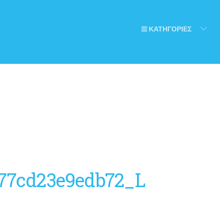
ΚΑΤΗΓΟΡΙΕΣ
477cd23e9edb72_L