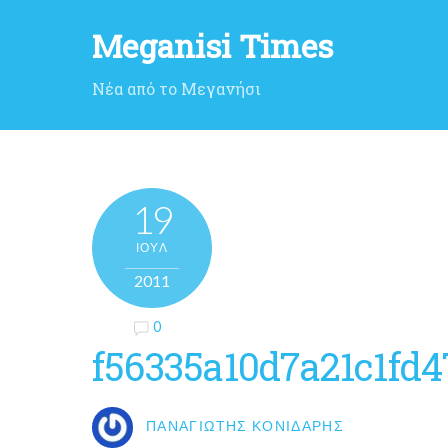
Meganisi Times
Νέα από το Μεγανήσι
19
ΙΟΎΛ
2011
0
f56335a10d7a21c1fd
ΠΑΝΑΓΙΏΤΗΣ ΚΟΝΙΔΆΡΗΣ