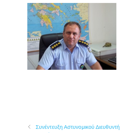
Συνέντευξη Αστυνομικού Διευθυντή