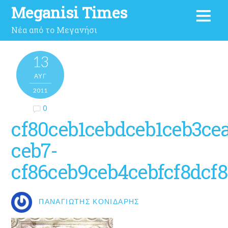
Meganisi Times
Νέα από το Μεγανήσι
13
ΑΥΓ
2011
0
cf80ceb1cebdceb1ceb3cea
ceb7-
cf86ceb9ceb4cebfcf8dcf8
ΠΑΝΑΓΙΏΤΗΣ ΚΟΝΙΔΆΡΗΣ