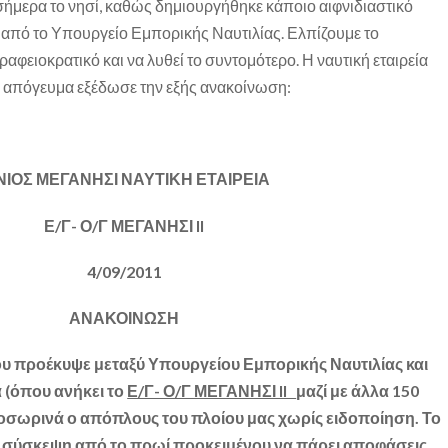
σήμερα το νησί, καθώς δημιουργήθηκε κάποιο αιφνιδιαστικό
 από το Υπουργείο Εμπορικής Ναυτιλίας. Ελπίζουμε το
ραφειοκρατικό και να λυθεί το συντομότερο. Η ναυτική εταιρεία
ο απόγευμα εξέδωσε την εξής ανακοίνωση:
ΝΙΟΣ ΜΕΓΑΝΗΣΙ ΝΑΥΤΙΚΗ ΕΤΑΙΡΕΙΑ
Ε/Γ- Ο/Γ ΜΕΓΑΝΗΣΙ II
4/09/2011
ΑΝΑΚΟΙΝΩΣΗ
 προέκυψε μεταξύ Υπουργείου Εμπορικής Ναυτιλίας και
(όπου ανήκει το
Ε/Γ- Ο/Γ ΜΕΓΑΝΗΣΙ II
μαζί με άλλα 150
σωρινά ο απόπλους του πλοίου μας χωρίς ειδοποίηση. Το
 σύσκεψη από το πρωί προκειμένου να πάρει αποφάσεις.