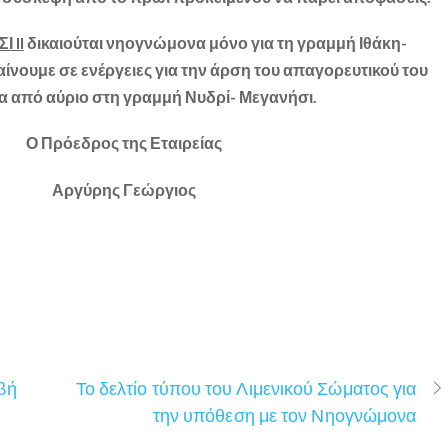
 II
δικαιούται νηογνώμονα μόνο για τη γραμμή Ιθάκη-
ίνουμε σε ενέργειες για την άρση του απαγορευτικού του
α από αύριο στη γραμμή Νυδρί- Μεγανήσι.
Ο Πρόεδρος της Εταιρείας
Αργύρης Γεώργιος
βή
Το δελτίο τύπου του Λιμενικού Σώματος για
την υπόθεση με τον Νηογνώμονα