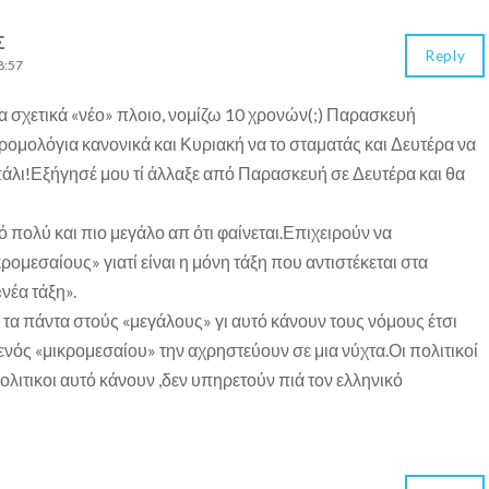
Σ
Reply
8:57
να σχετικά «νέο» πλοιο, νομίζω 10 χρονών(;) Παρασκευή
δρομολόγια κανονικά και Κυριακή να το σταματάς και Δευτέρα να
πάλι!Εξήγησέ μου τί άλλαξε από Παρασκευή σε Δευτέρα και θα
ό πολύ και πιο μεγάλο απ ότι φαίνεται.Επιχειρούν να
ρομεσαίους» γιατί είναι η μόνη τάξη που αντιστέκεται στα
νέα τάξη».
τα πάντα στούς «μεγάλους» γι αυτό κάνουν τους νόμους έτσι
νός «μικρομεσαίου» την αχρηστεύουν σε μια νύχτα.Οι πολιτικοί
πολιτικοι αυτό κάνουν ,δεν υπηρετούν πιά τον ελληνικό