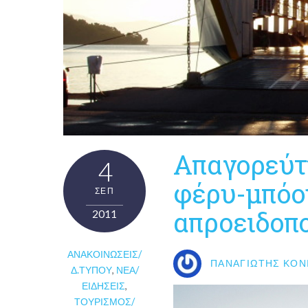
Απαγορεύτ
4
φέρυ-μπόο
ΣΕΠ
απροειδοπο
2011
ΑΝΑΚΟΙΝΏΣΕΙΣ/
ΠΑΝΑΓΙΏΤΗΣ ΚΟΝ
Δ.ΤΎΠΟΥ
,
ΝΈΑ/
ΕΙΔΉΣΕΙΣ
,
ΤΟΥΡΙΣΜΌΣ/