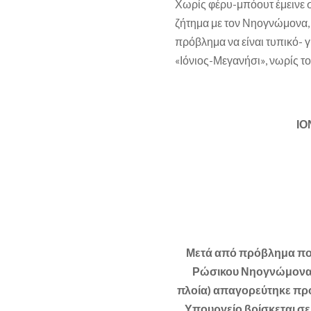
Χωρίς φέρυ-μπόουτ έμεινε 
ζήτημα με τον Νηογνώμονα,
πρόβλημα να είναι τυπικό- γ
«Ιόνιος-Μεγανήσι», νωρίς τ
ΙΟ
Μετά από πρόβλημα που
Ρώσικου Νηογνώμονα 
πλοία) απαγορεύτηκε προ
Υπουργείο βρίσκεται σε