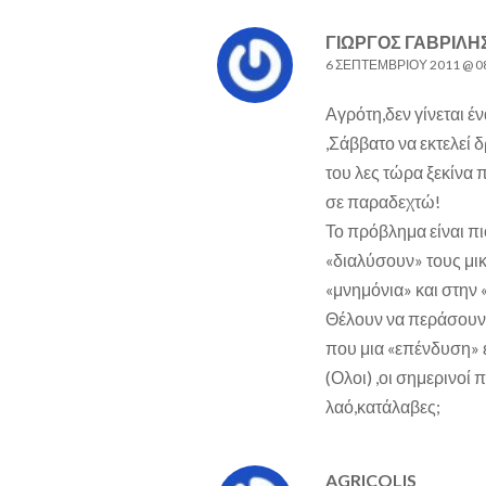
ΓΙΏΡΓΟΣ ΓΑΒΡΊΛΗ
6 ΣΕΠΤΕΜΒΡΊΟΥ 2011 @ 0
Αγρότη,δεν γίνεται έ
,Σάββατο να εκτελεί 
του λες τώρα ξεκίνα 
σε παραδεχτώ!
Το πρόβλημα είναι πι
«διαλύσουν» τους μικ
«μνημόνια» και στην «
Θέλουν να περάσουν 
που μια «επένδυση» ε
(Ολοι) ,οι σημερινοί 
λαό,κατάλαβες;
AGRICOLIS