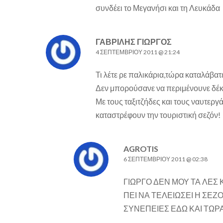
συνδέει το Μεγανήσι και τη Λευκάδα
ΓΑΒΡΊΛΗΣ ΓΙΏΡΓΟΣ
4 ΣΕΠΤΕΜΒΡΊΟΥ 2011 @ 21:24
Τι λέτε ρε παλικάρια,τώρα καταλάβατ
Δεν μπορούσανε να περιμένουνε δέκα
Με τους ταξιτζήδες και τους ναυτερ
καταστρέφουν την τουριστική σεζόν!
AGROTIS
6 ΣΕΠΤΕΜΒΡΊΟΥ 2011 @ 02:38
ΓΙΩΡΓΟ ΔΕΝ ΜΟΥ ΤΑ ΛΕΣ 
ΠΕΙ ΝΑ ΤΕΛΕΙΩΣΕΙ Η ΣΕ
ΣΥΝΕΠΕΙΕΣ ΕΔΩ ΚΑΙ ΤΩΡΑ