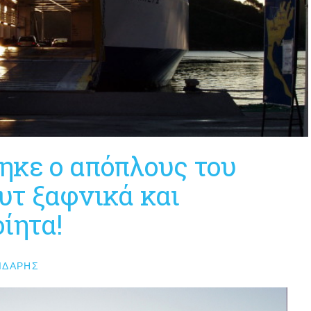
ηκε ο απόπλους του
υτ ξαφνικά και
ίητα!
ΙΔΆΡΗΣ