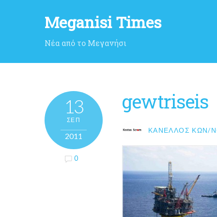
Meganisi Times
Νέα από το Μεγανήσι
gewtriseis
13
ΣΕΠ
ΚΑΝΈΛΛΟΣ ΚΩΝ/Ν
2011
0