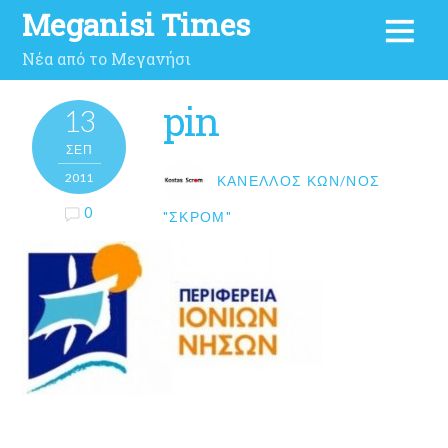
Meganisi Times
Νέα από το Μεγανήσι
pin
13
ΣΕΠ
2011
ΚΑΝΈΛΛΟΣ ΚΩΝ/ΝΟΣ
0
"ΣΚΡΟΜ"