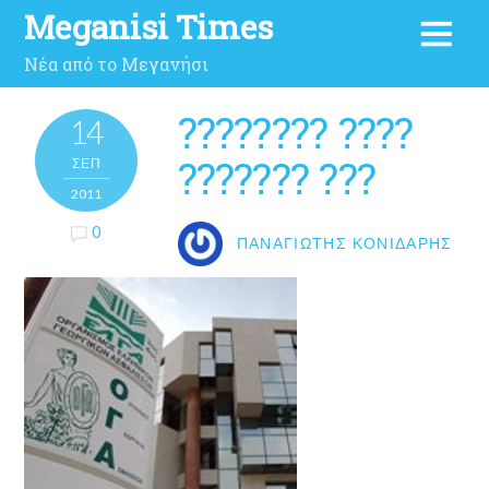
Meganisi Times
Νέα από το Μεγανήσι
???????? ????
14
??????? ???
ΣΕΠ
2011
0
ΠΑΝΑΓΙΏΤΗΣ ΚΟΝΙΔΆΡΗΣ