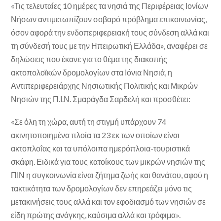
«Τις τελευταίες 10 ημέρες τα νησιά της Περιφέρειας Ιονίων
Νήσων αντιμετωπίζουν σοβαρό πρόβλημα επικοινωνίας,
όσον αφορά την ενδοπεριφερειακή τους σύνδεση αλλά και
τη σύνδεσή τους με την Ηπειρωτική Ελλάδα», αναφέρει σε
δηλώσεις που έκανε για το θέμα της διακοπής
ακτοπολοϊκών δρομολογίων στα Ιόνια Νησιά, η
Αντιπεριφερειάρχης Νησιωτικής Πολιτικής και Μικρών
Νησιών της Π.Ι.Ν. Σμαράγδα Σαρδελή και προσθέτει:
«Σε όλη τη χώρα, αυτή τη στιγμή υπάρχουν 74
ακινητοποιημένα πλοία τα 23 εκ των οποίων είναι
ακτοπλοΐας και τα υπόλοιπα ημερόπλοια-τουριστικά
σκάφη. Ειδικά για τους κατοίκους των μικρών νησιών της
ΠΙΝ η συγκοινωνία είναι ζήτημα ζωής και θανάτου, αφού η
τακτικότητα των δρομολογίων δεν επηρεάζει μόνο τις
μετακινήσεις τους αλλά και τον εφοδιασμό των νησιών σε
είδη πρώτης ανάγκης, καύσιμα αλλά και τρόφιμα».