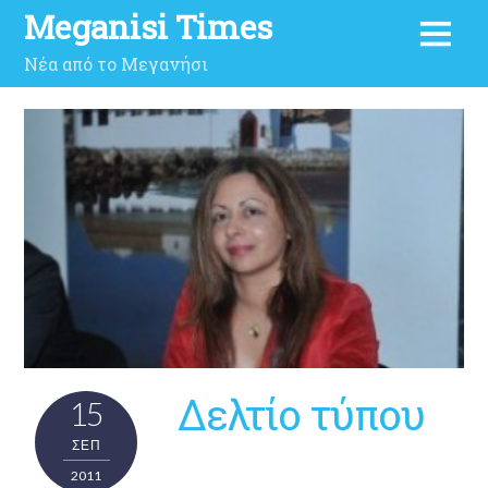
Meganisi Times
Νέα από το Μεγανήσι
Δελτίο τύπου
15
ΣΕΠ
2011