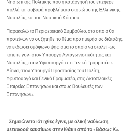
Νησιωτικής Πολιτικής που η κατάργησή του επέφερε
πολλά και σοβαρά προβλήματα στο χώρο της Ελληνικής
Ναυτιλίας και του Ναυτικού Κόσμου.
Παρακαλώ το Περιφερειακό Συμβούλιο, στο οποίο θα
προτείνων να συζητηθεί το θέμα προ ημερήσιας διάταξης,
να εκδώσει ομόφωνο ψήφισμα το οποίο να σταλεί -ως
κατεπείγον- στον Υπουργό Ανταγωνιστικότητας και
Ναυτιλίας, στον Υφυπουργό, στο Γενικό Γραμματέα κ.
Λίτινα, στον Υπουργό Προστασίας του Πολίτη,
Υφυπουργό και Γενικό Γραμματέα, στις Ακτοπλοϊκές
Εταιρείες Επτανήσων και στους Βουλευτές των
Επτανήσων».
Σημειώνεται ότι χθες έγινε, με ολική ναύλωση,
μεταφορά καυσίμων στην Ιθάκη από το «Βάσως Κ».