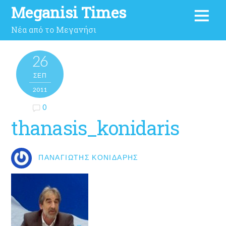
Meganisi Times
Νέα από το Μεγανήσι
26
ΣΕΠ
2011
0
thanasis_konidaris
ΠΑΝΑΓΙΏΤΗΣ ΚΟΝΙΔΆΡΗΣ