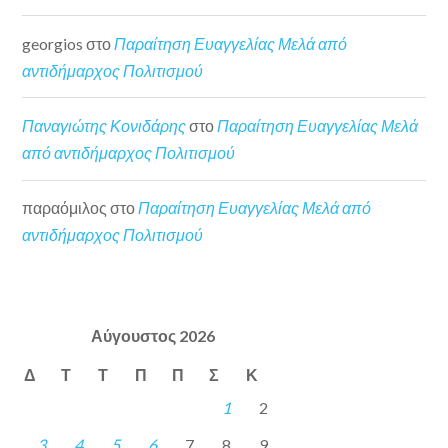
georgios
στο
Παραίτηση Ευαγγελίας Μελά από
αντιδήμαρχος Πολιτισμού
Παναγιώτης Κονιδάρης
στο
Παραίτηση Ευαγγελίας Μελά
από αντιδήμαρχος Πολιτισμού
παραόμιλος
στο
Παραίτηση Ευαγγελίας Μελά από
αντιδήμαρχος Πολιτισμού
Αύγουστος 2026
Δ
Τ
Τ
Π
Π
Σ
Κ
1
2
3
4
5
6
7
8
9