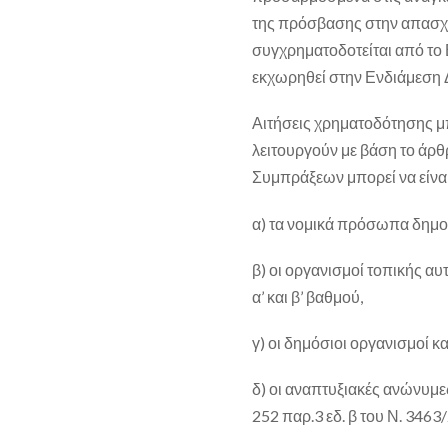
της πρόσβασης στην απασχ
συγχρηματοδοτείται από το 
εκχωρηθεί στην Ενδιάμεση 
Αιτήσεις χρηματοδότησης μ
λειτουργούν με βάση το άρθ
Συμπράξεων μπορεί να είναι
α) τα νομικά πρόσωπα δημοσ
β) οι οργανισμοί τοπικής αυ
α’ και β’ βαθμού,
γ) οι δημόσιοι οργανισμοί κα
δ) οι αναπτυξιακές ανώνυμε
252 παρ.3 εδ. β του Ν. 3463