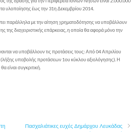
 της δράσης για την Περιφέρεια Ιονίων Νήσων είναι 2.000.000
οντα υλοποίησης έως την 31η Δεκεμβρίου 2014.
ρέπει παράλληλα με την αίτηση χρηματοδότησης να υποβάλλουν
ης της διαχειριστικής επάρκειας, η οποία θα αφορά μόνο την
νανται να υποβάλλουν τις προτάσεις τους: Από 04 Απριλίου
2 (λήξης υποβολής προτάσεων 1ου κύκλου αξιολόγησης). Η
α είναι συγκριτική.
τη
Πασχαλιάτικες ευχές Δημάρχου Λευκάδας