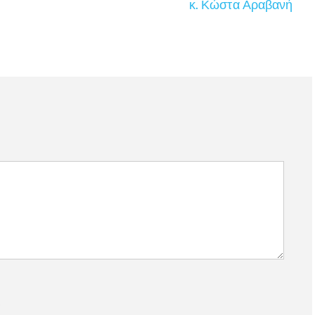
κ. Κώστα Αραβανή
)