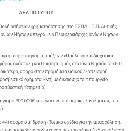
ΔΕΛΤΙΟ ΤΥΠΟΥ
οβολή αιτήσεων χρηματοδότησης στο ΕΣΠΑ – Ε.Π. Δυτικής
Ιονίων Νήσων υπέγραψε ο Περιφερειάρχης Ιονίων Νήσων
 αφορά την κατηγορία πράξεων «Πρόληψη και διαχείριση
φόρος ανάπτυξη και Ποιότητα ζωής στα Ιόνια Νησιά» του Ε.Π.
Ειδικότερα, αφορά στην προμήθεια ειδικού εξοπλισμού
σβεστικά οχήματα, κλπ) με δικαιούχο το Υπουργείο
ροσβεστική Υπηρεσία).
ισμό 900.000€ και είναι ανοικτή μέχρις εξαντλήσεως του
ύ.
 44) αφορά στη δράση «Τοπικά σχέδια για την απασχόληση,
ς των τοπικών αγορών εργασίας» του άξονα 3 «Διευκόλυνση