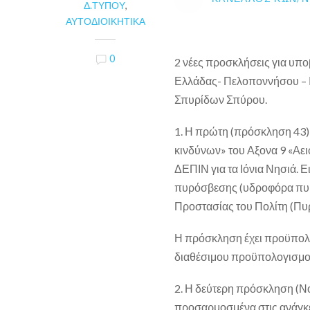
Δ.ΤΎΠΟΥ
,
ΑΥΤΟΔΙΟΙΚΗΤΙΚΆ
0
2 νέες προσκλήσεις για υπ
Ελλάδας- Πελοποννήσου – 
Σπυρίδων Σπύρου.
1. Η πρώτη (πρόσκληση 43)
κινδύνων» του Αξονα 9 «Αει
ΔΕΠΙΝ για τα Ιόνια Νησιά. 
πυρόσβεσης (υδροφόρα πυρο
Προστασίας του Πολίτη (Πυ
Η πρόσκληση έχει προϋπολογ
διαθέσιμου προϋπολογισμο
2. Η δεύτερη πρόσκληση (Νο
προσαρμοσμένα στις ανάγκε