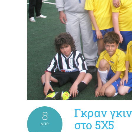
Γκραν γκιν
8
στο 5Χ5
ΑΠΡ