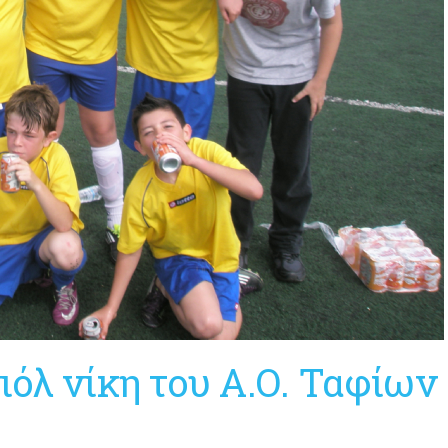
ιόλ νίκη του Α.Ο. Ταφίων