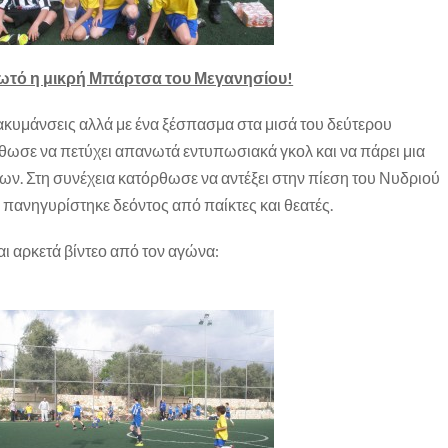
ωτό η μικρή Μπάρτσα του Μεγανησίου!
ιακυμάνσεις αλλά με ένα ξέσπασμα στα μισά του δεύτερου
θωσε να πετύχει απανωτά εντυπωσιακά γκολ και να πάρει μια
ων. Στη συνέχεια κατόρθωσε να αντέξει στην πίεση του Νυδριού
υ πανηγυρίστηκε δεόντος από παίκτες και θεατές.
ι αρκετά βίντεο από τον αγώνα: