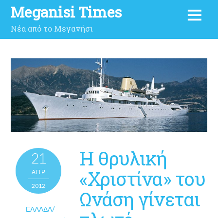
Meganisi Times
Νέα από το Μεγανήσι
Η θρυλική
21
«Χριστίνα» του
ΑΠΡ
2012
Ωνάση γίνεται
ΕΛΛΆΔΑ/