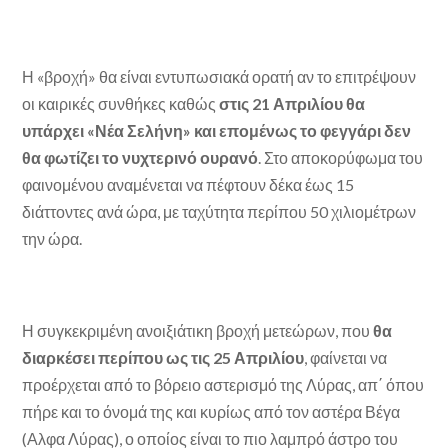
Η «βροχή» θα είναι εντυπωσιακά ορατή αν το επιτρέψουν
οι καιρικές συνθήκες καθώς
στις 21 Απριλίου θα
υπάρχει «Νέα Σελήνη» και επομένως το φεγγάρι δεν
θα φωτίζει το νυχτερινό ουρανό
. Στο αποκορύφωμα του
φαινομένου αναμένεται να πέφτουν δέκα έως 15
διάττοντες ανά ώρα, με ταχύτητα περίπου 50 χιλιομέτρων
την ώρα.
Η συγκεκριμένη ανοιξιάτικη βροχή μετεώρων, που
θα
διαρκέσει περίπου ως τις 25 Απριλίου
, φαίνεται να
προέρχεται από το βόρειο αστερισμό της Λύρας, απ΄ όπου
πήρε και το όνομά της και κυρίως από τον αστέρα Βέγα
(Αλφα Λύρας), ο οποίος είναι το πιο λαμπρό άστρο του