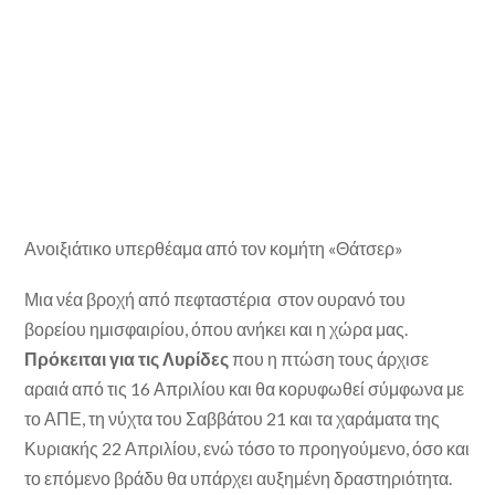
Ανοιξιάτικο υπερθέαμα από τον κομήτη «Θάτσερ»
Μια νέα βροχή από πεφταστέρια στον ουρανό του
βορείου ημισφαιρίου, όπου ανήκει και η χώρα μας.
Πρόκειται για τις Λυρίδες
που η πτώση τους άρχισε
αραιά από τις 16 Απριλίου και θα κορυφωθεί σύμφωνα με
το ΑΠΕ, τη νύχτα του Σαββάτου 21 και τα χαράματα της
Κυριακής 22 Απριλίου, ενώ τόσο το προηγούμενο, όσο και
το επόμενο βράδυ θα υπάρχει αυξημένη δραστηριότητα.