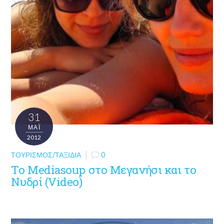
31
ΜΑΪ́
2012
ΤΟΥΡΙΣΜΌΣ/ΤΑΞΊΔΙΑ
0
Το Mediasoup στο Μεγανήσι και το
Νυδρί (Video)