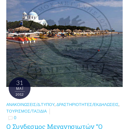
31
ΜΑΪ́
2012
ΑΝΑΚΟΙΝΏΣΕΙΣ/Δ.ΤΎΠΟΥ
,
ΔΡΑΣΤΗΡΙΌΤΗΤΕΣ/ΕΚΔΗΛΏΣΕΙΣ
,
ΤΟΥΡΙΣΜΌΣ/ΤΑΞΊΔΙΑ
0
Ο Συνδεσμος Μεγανησιωτών “Ο