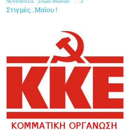
ΝΈΑ/ΕΙΔΉΣΕΙΣ
Στιγμες Μεγανησι
2
Στιγμές…Μαϊου !