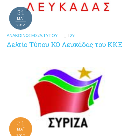
31
ΜΑΪ́
2012
ΑΝΑΚΟΙΝΏΣΕΙΣ/Δ.ΤΎΠΟΥ
29
Δελτίο Τύπου ΚΟ Λευκάδας του ΚΚΕ
31
ΜΑΪ́
2012