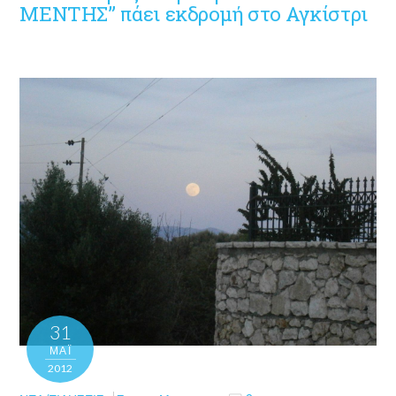
ΜΕΝΤΗΣ” πάει εκδρομή στο Αγκίστρι
31
ΜΑΪ́
2012