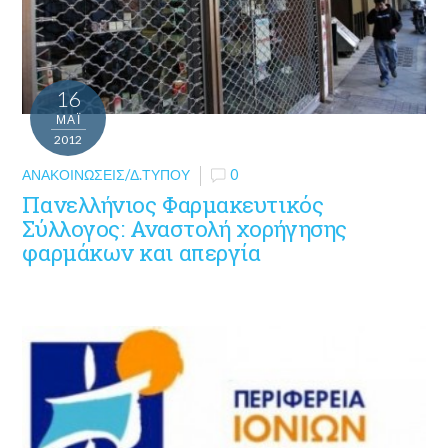
16
ΜΑΪ́
2012
ΑΝΑΚΟΙΝΏΣΕΙΣ/Δ.ΤΎΠΟΥ
0
Πανελλήνιος Φαρμακευτικός
Σύλλογος: Αναστολή χορήγησης
φαρμάκων και απεργία