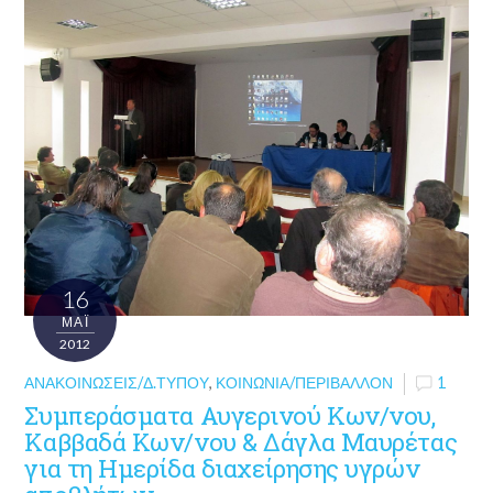
16
ΜΑΪ́
2012
ΑΝΑΚΟΙΝΏΣΕΙΣ/Δ.ΤΎΠΟΥ
,
ΚΟΙΝΩΝΊΑ/ΠΕΡΙΒΆΛΛΟΝ
1
Συμπεράσματα Αυγερινού Κων/νου,
Καββαδά Κων/νου & Δάγλα Μαυρέτας
για τη Ημερίδα διαχείρησης υγρών