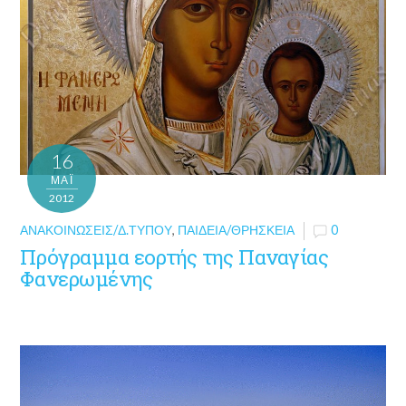
16
ΜΑΪ́
2012
ΑΝΑΚΟΙΝΏΣΕΙΣ/Δ.ΤΎΠΟΥ
,
ΠΑΙΔΕΊΑ/ΘΡΗΣΚΕΊΑ
0
Πρόγραμμα εορτής της Παναγίας
Φανερωμένης