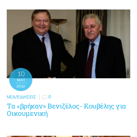
10
ΜΑΪ́
2012
ΝΈΑ/ΕΙΔΉΣΕΙΣ
0
Τα «βρήκαν» Βενιζέλος- Κουβέλης για
Οικουμενική