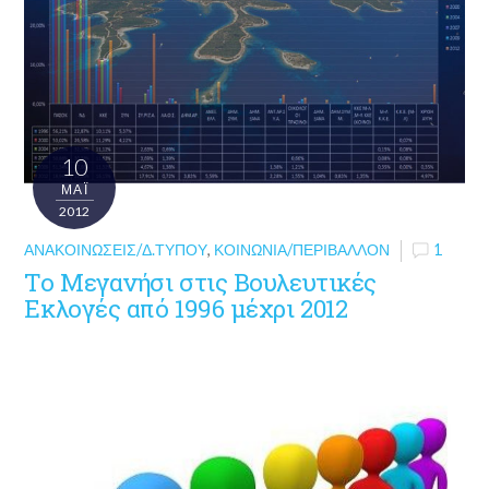
10
ΜΑΪ́
2012
ΑΝΑΚΟΙΝΏΣΕΙΣ/Δ.ΤΎΠΟΥ
,
ΚΟΙΝΩΝΊΑ/ΠΕΡΙΒΆΛΛΟΝ
1
Το Μεγανήσι στις Βουλευτικές
Εκλογές από 1996 μέχρι 2012