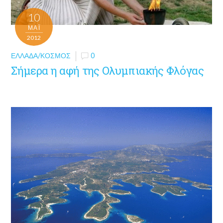
10
ΜΑΪ́
2012
ΕΛΛΆΔΑ/ΚΌΣΜΟΣ
0
Σήμερα η αφή της Ολυμπιακής Φλόγας