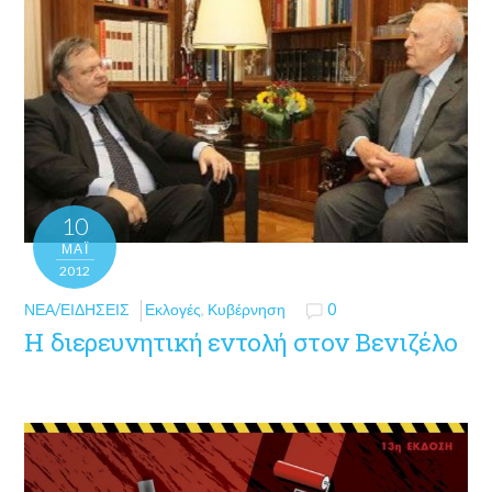
10
ΜΑΪ́
2012
ΝΈΑ/ΕΙΔΉΣΕΙΣ
Εκλογές
,
Κυβέρνηση
0
Η διερευνητική εντολή στον Βενιζέλο