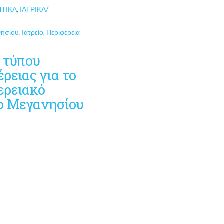
ΗΤΙΚΆ
,
ΙΑΤΡΙΚΆ/
Σ
νησίου
,
Ιατρείο
,
Περιφέρεια
ο τύπου
ρειας για το
ερειακό
ίο Μεγανησίου