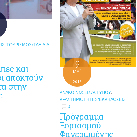
ΙΣ
,
ΤΟΥΡΙΣΜΌΣ/ΤΑΞΊΔΙΑ
9
πες και
ΜΑΪ́
οι αποκτούν
2012
τα στην
ΑΝΑΚΟΙΝΏΣΕΙΣ/Δ.ΤΎΠΟΥ
,
α
ΔΡΑΣΤΗΡΙΌΤΗΤΕΣ/ΕΚΔΗΛΏΣΕΙΣ
0
Πρόγραμμα
Εορτασμού
Φανερωμένης