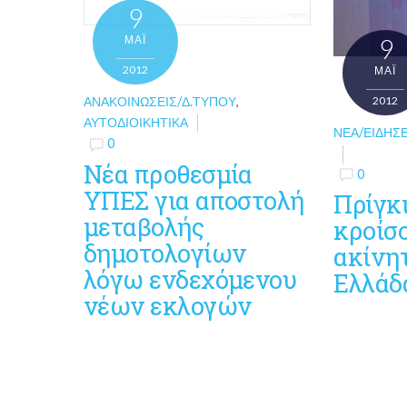
9
ΜΑΪ́
9
2012
ΜΑΪ́
2012
ΑΝΑΚΟΙΝΏΣΕΙΣ/Δ.ΤΎΠΟΥ
,
ΑΥΤΟΔΙΟΙΚΗΤΙΚΆ
ΝΈΑ/ΕΙΔΉΣΕ
0
Νέα προθεσμία
0
ΥΠΕΣ για αποστολή
Πρίγκι
μεταβολής
κροίσ
δημοτολογίων
ακίνη
λόγω ενδεχόμενου
Ελλάδ
νέων εκλογών