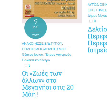
ΑΥΤΟΔΙΟΙΚ
ΕΠΙΣΤΉΜΕ
Δήμος Μεγα
9
0
Δελτί
ΜΑΪ́
Περιφέ
2012
Περιφ
ΑΝΑΚΟΙΝΏΣΕΙΣ/Δ.ΤΎΠΟΥ
,
Ιατρε
ΠΟΛΙΤΙΣΜΌΣ/ΑΘΛΗΤΙΣΜΌΣ
Θέατρο Ιονίου
,
Πέτρος Αυγερινός
,
Πολιτιστικό Κέντρο
1
Οι «Ζωές των
άλλων» στο
Μεγανήσι στις 20
Μάη !