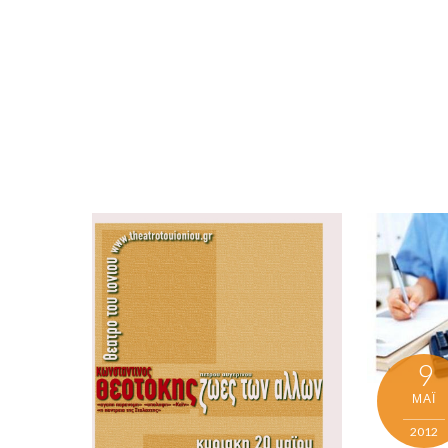
9
ΜΑΪ́
2012