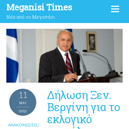
Meganisi Times
Νέα από το Μεγανήσι
Δήλωση Ξεν.
11
Βεργίνη για το
ΜΑΪ́
2012
εκλογικό
ΑΝΑΚΟΙΝΏΣΕΙΣ/