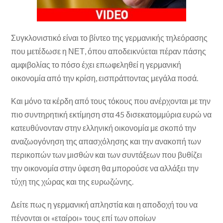
Συγκλονιστικό είναι το βίντεο της γερμανικής τηλεόρασης
που μετέδωσε η ΝΕΤ, όπου αποδεικνύεται πέραν πάσης
αμφιβολίας το πόσο έχει επωφεληθεί η γερμανική
οικονομία από την κρίση, εισπράττοντας μεγάλα ποσά.
Και μόνο τα κέρδη από τους τόκους που ανέρχονται με την
πιο συντηρητική εκτίμηση στα 45 δισεκατομμύρια ευρώ να
κατευθύνονταν στην ελληνική οικονομία με σκοπό την
αναζωογόνηση της απασχόλησης και την ανακοπή των
περικοπών των μισθών και των συντάξεων που βυθίζει
την οικονομία στην ύφεση θα μπορούσε να αλλάξει την
τύχη της χώρας και της ευρωζώνης.
Δείτε πως η γερμανική απληστία και η αποδοχή του να
πένονται οι «εταίροι» τους επί των οποίων