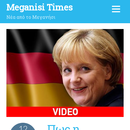
Meganisi Times
Νέα από το Μεγανήσι
Πως η
12