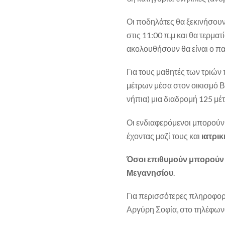
Οι ποδηλάτες θα ξεκινήσουν
στις 11:00 π.μ και θα τερμα
ακολουθήσουν θα είναι ο π
Για τους μαθητές των τριών
μέτρων μέσα στον οικισμό Β
νήπια) μια διαδρομή 125 μέ
Οι ενδιαφερόμενοι μπορούν
έχοντας μαζί τους και
ιατρι
Όσοι επιθυμούν μπορούν 
Μεγανησίου
.
Για περισσότερες πληροφορί
Αργύρη Σοφία, στο τηλέφω