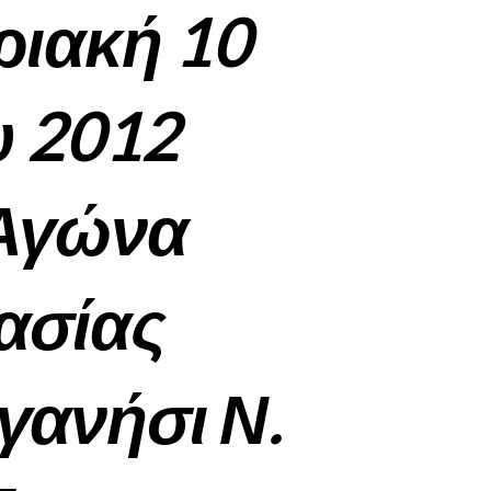
ριακή 10
υ 2012
 Αγώνα
ασίας
γανήσι Ν.