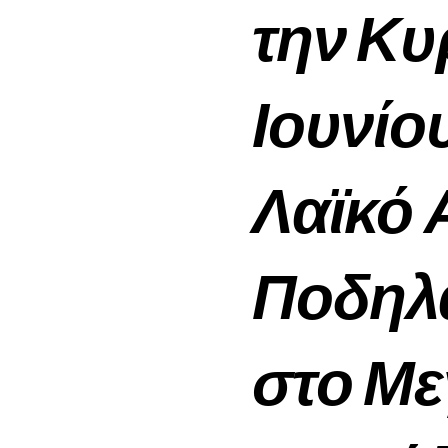
την Κυ
Ιουνίο
Λαϊκό
Ποδηλ
στο Με