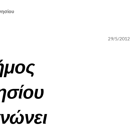
νησίου
29/5/2012
μος
ησίου
νώνει