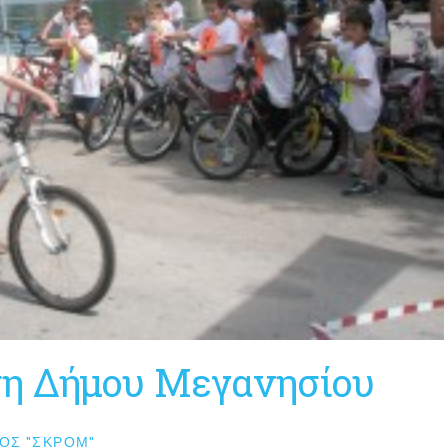
η Δήμου Μεγανησίου
ΟΣ "ΣΚΡΟΜ"