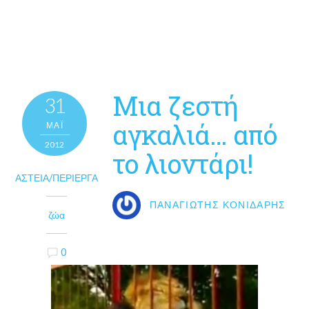
Μια ζεστή
31
αγκαλιά… από
ΜΑΪ́
2012
το λιοντάρι!
ΑΣΤΕΊΑ/ΠΕΡΊΕΡΓΑ
ΠΑΝΑΓΙΏΤΗΣ ΚΟΝΙΔΆΡΗΣ
ζώα
0