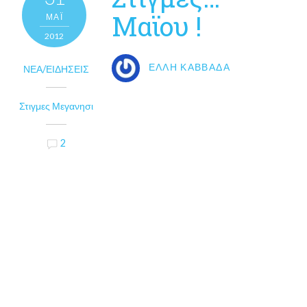
Μαϊου !
ΜΑΪ́
2012
ΈΛΛΗ ΚΑΒΒΑΔΆ
ΝΈΑ/ΕΙΔΉΣΕΙΣ
Στιγμες Μεγανησι
2