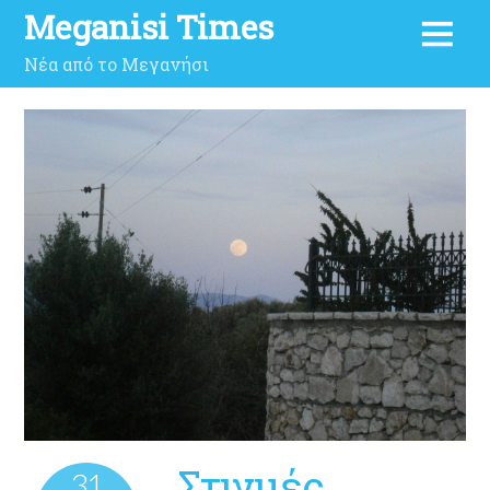
Meganisi Times
Νέα από το Μεγανήσι
Στιγμές…
31