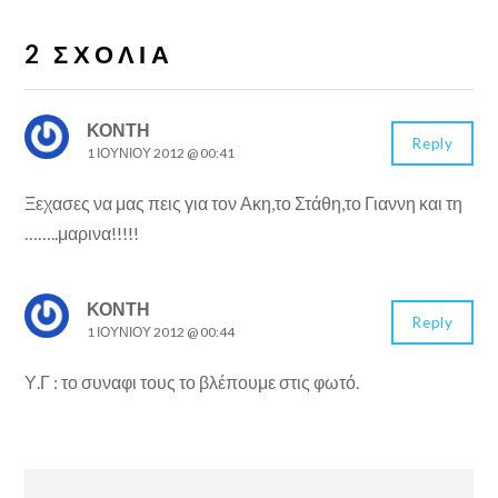
2 ΣΧΌΛΙΑ
ΚΟΝΤΉ
Reply
1 ΙΟΥΝΊΟΥ 2012 @ 00:41
Ξεχασες να μας πεις για τον Ακη,το Στάθη,το Γιαννη και τη
……..μαρινα!!!!!
ΚΟΝΤΉ
Reply
1 ΙΟΥΝΊΟΥ 2012 @ 00:44
Υ.Γ : το συναφι τους το βλέπουμε στις φωτό.