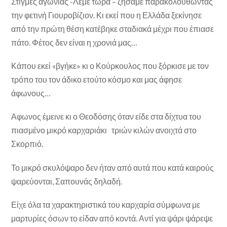
Στιγμές αγωνίας -Λέμε τώρα – ζήσαμε παρακολουθώντας
την φετινή Γιουροβίζιον. Κι εκεί που η Ελλάδα ξεκίνησε
από την πρώτη θέση κατέβηκε σταδιακά μέχρι που έπιασε
πάτο. Φέτος δεν είναι η χρονιά μας…
Κάπου εκεί «βγήκε» κι ο Κούρκουλος που ξόρκισε με τον
τρόπο του τον άδικο ετούτο κόσμο και μας άφησε
άφωνους…
Αφωνος έμεινε κι ο Θεοδόσης όταν είδε στα δίχτυα του
πιασμένο μικρό καρχαριάκι τριών κιλών ανοιχτά στο
Σκορπιό.
Το μικρό σκυλόψαρο δεν ήταν από αυτά που κατά καιρούς
ψαρεύονται, Σαπουνάς δηλαδή.
Είχε όλα τα χαρακτηριστικά του καρχαρία σύμφωνα με
μαρτυρίες όσων το είδαν από κοντά. Αντί για ψάρι ψάρεψε