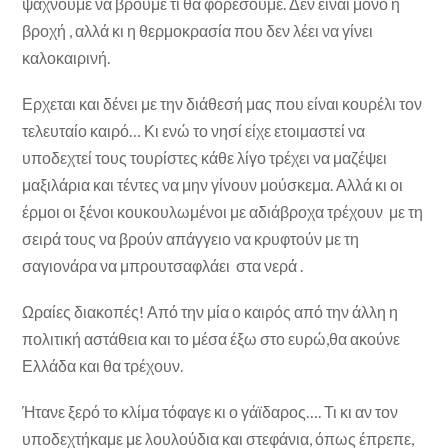
ψάχνουμε να βρούμε τι θα φορέσουμε. Δεν είναι μόνο η
βροχή , αλλά κι η θερμοκρασία που δεν λέει να γίνει
καλοκαιρινή.
Ερχεται και δένει με την διάθεσή μας που είναι κουρέλι τον
τελευταίο καιρό… Κι ενώ το νησί είχε ετοιμαστεί να
υποδεχτεί τους τουρίστες κάθε λίγο τρέχει να μαζέψει
μαξιλάρια και τέντες να μην γίνουν μούσκεμα. Αλλά κι οι
έρμοι οι ξένοι κουκουλωμένοι με αδιάβροχα τρέχουν με τη
σειρά τους να βρούν απάγγειο να κρυφτούν με τη
σαγιονάρα να μπρουτσαφλάει στα νερά .
Ωραίες διακοπές! Από την μία ο καιρός από την άλλη η
πολιτική αστάθεια και το μέσα έξω στο ευρώ,θα ακούνε
Ελλάδα και θα τρέχουν.
Ήτανε ξερό το κλίμα τόφαγε κι ο γάϊδαρος…. Τι κι αν τον
υποδεχτήκαμε με λουλούδια και στεφάνια, όπως έπρεπε,