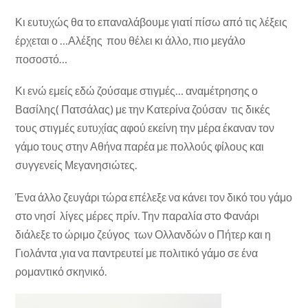
Κι ευτυχώς θα το επαναλάβουμε γιατί πίσω από τις λέξεις
έρχεται ο …Αλέξης που θέλει κι άλλο, πιο μεγάλο
ποσοστό…
Κι ενώ εμείς εδώ ζούσαμε στιγμές… αναμέτρησης ο
Βασίλης( Πατσάλας) με την Κατερίνα ζούσαν τις δικές
τους στιγμές ευτυχίας αφού εκείνη την μέρα έκαναν τον
γάμο τους στην Αθήνα παρέα με πολλούς φίλους και
συγγενείς Μεγανησιώτες.
Ένα άλλο ζευγάρι τώρα επέλεξε να κάνει τον δικό του γάμο
στο νησί λίγες μέρες πρίν. Την παραλία στο Φανάρι
διάλεξε το ώριμο ζεύγος των Ολλανδών ο Πήτερ και η
Γιολάντα ,για να παντρευτεί με πολιτικό γάμο σε ένα
ρομαντικό σκηνικό.