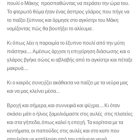
πουλί ο Μάκης προσπαθώντας να περάσει την ώρα του.
Το φτερωτό θύμα ήταν ένας άσπρος γλάρος που πήγε να
το παίξει ξύπνιος και όρμησε στο αγκίστρι του Μάκη
νομίζοντας πώς θα βουτήξει το αλίευμα .
Κι όπως λέει η παροιμία το έξυπνο πουλί από την μύτη
πιάστηκε…. Αμέσως άρχισε η επιχείρηση διάσωσης και ο
γλάρος βγήκε σώος κι αβλαβής από το αγκίστρι και πέταξε
μακρυά….
Κι ο καιρός συνεχίζει ακάθεκτα να παίζει με τα νεύρα μας
και να μας κλείνει μέσα…
Βροχή και σήμερα, και συννεφιά και ψύχρα…. Κι όταν
σκάσει μάτι ο ήλιος ξαμολιόμαστε στις αυλές στις πλατείες
και στα γήπεδα, όπως καλεί η εποχή. Τα κορίτσια με τα
κεντήματα, οι παπούδες στις αυλές και στο καπι που
απειλείται με κατάληψη από την επόμενη γενιά.