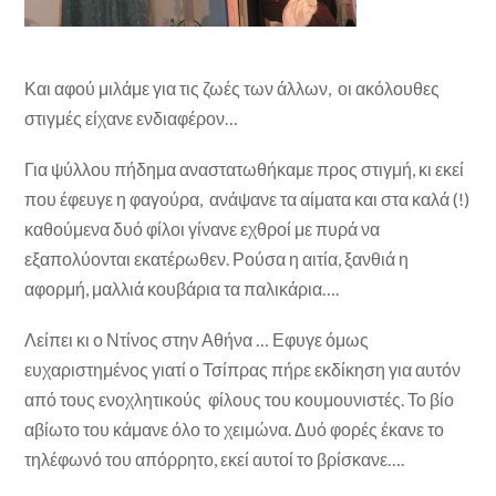
Και αφού μιλάμε για τις ζωές των άλλων, οι ακόλουθες
στιγμές είχανε ενδιαφέρον…
Για ψύλλου πήδημα αναστατωθήκαμε προς στιγμή, κι εκεί
που έφευγε η φαγούρα, ανάψανε τα αίματα και στα καλά (!)
καθούμενα δυό φίλοι γίνανε εχθροί με πυρά να
εξαπολύονται εκατέρωθεν. Ρούσα η αιτία, ξανθιά η
αφορμή, μαλλιά κουβάρια τα παλικάρια….
Λείπει κι ο Ντίνος στην Αθήνα … Εφυγε όμως
ευχαριστημένος γιατί ο Τσίπρας πήρε εκδίκηση για αυτόν
από τους ενοχλητικούς φίλους του κουμουνιστές. Το βίο
αβίωτο του κάμανε όλο το χειμώνα. Δυό φορές έκανε το
τηλέφωνό του απόρρητο, εκεί αυτοί το βρίσκανε….