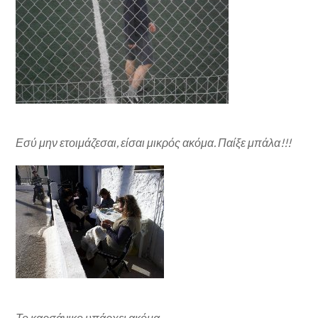
Εσύ μην ετοιμάζεσαι, είσαι μικρός ακόμα. Παίξε μπάλα!!!
Το καρσάνικο υπάρχει ακόμα…