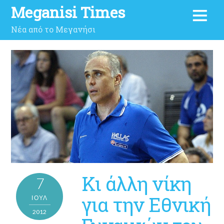
Meganisi Times
Νέα από το Μεγανήσι
Κι άλλη νίκη
7
για την Εθνική
ΙΟΎΛ
2012