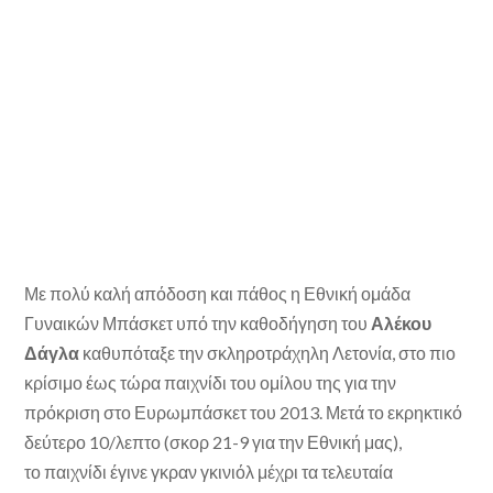
Με πολύ καλή απόδοση και πάθος η Εθνική ομάδα
Γυναικών Μπάσκετ υπό την καθοδήγηση του
Αλέκου
Δάγλα
καθυπόταξε την σκληροτράχηλη Λετονία, στο πιο
κρίσιμο έως τώρα παιχνίδι του ομίλου της για την
πρόκριση στο Ευρωμπάσκετ του 2013. Μετά το εκρηκτικό
δεύτερο 10/λεπτο (σκορ 21-9 για την Εθνική μας),
το παιχνίδι έγινε γκραν γκινιόλ μέχρι τα τελευταία