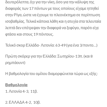
δευτερόλεπτα, όχι για την νίκη, όσο για την κάλυψη της
διαφοράς των 17 πόντων με τους οποίους είχαμε ηττηθεί
στην Ρίγα, ώστε να έχουμε το πλεονέκτημα σε περίπτωση
ισοβαθμίας. Τελικά κάποια λάθη και η ατυχία στα τελευταία
λεπτά δεν επέτρεψαν την διαφορά να ξεφύγει, παρότι είχε
φτάσει και στους 19 πόντους.
Τελικό σκορ Ελλάδα- Λετονία: 63-49 (για ένα 3/ποντο…)
Πρώτη σκόρερ για την Ελλάδα: Σωτηρίου-13π. (και 8
ρημπάουντ)
Η βαθμολογία του ομίλου διαμορφώνεται τώρα ως εξής:
Βαθμολογία
1. Λετονία 4-3, 11β.
2. ΕΛΛΑΔΑ 4-2, 10β.