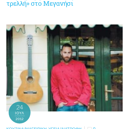
τρελλή» στο Μεγανήσι
24
ΙΟΎΛ
2012
ΚΟΥΖΊΝΑ/ΜΑΓΕΙΡΙΚΉ
,
ΥΓΕΊΑ/ΔΙΑΤΡΟΦΉ
0