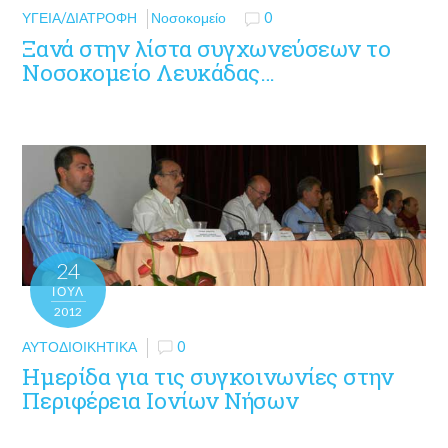
ΥΓΕΊΑ/ΔΙΑΤΡΟΦΉ
Νοσοκομείο
0
Ξανά στην λίστα συγχωνεύσεων το
Νοσοκομείο Λευκάδας…
24
ΙΟΎΛ
2012
ΑΥΤΟΔΙΟΙΚΗΤΙΚΆ
0
Ημερίδα για τις συγκοινωνίες στην
Περιφέρεια Ιονίων Νήσων