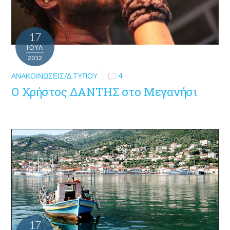
17
ΙΟΎΛ
2012
ΑΝΑΚΟΙΝΏΣΕΙΣ/Δ.ΤΎΠΟΥ
4
O Χρήστος ΔΑΝΤΗΣ στο Μεγανήσι
17