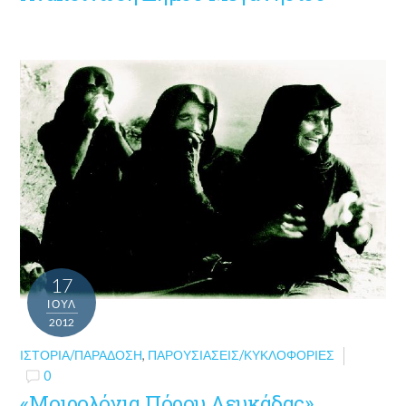
17
ΙΟΎΛ
2012
ΙΣΤΟΡΊΑ/ΠΑΡΆΔΟΣΗ
,
ΠΑΡΟΥΣΙΆΣΕΙΣ/ΚΥΚΛΟΦΟΡΊΕΣ
0
«Μοιρολόγια Πόρου Λευκάδας»