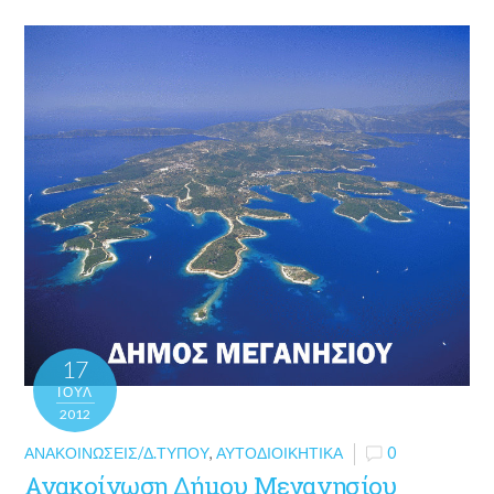
17
ΙΟΎΛ
2012
ΑΝΑΚΟΙΝΏΣΕΙΣ/Δ.ΤΎΠΟΥ
,
ΑΥΤΟΔΙΟΙΚΗΤΙΚΆ
0
Ανακοίνωση Δήμου Μεγανησίου