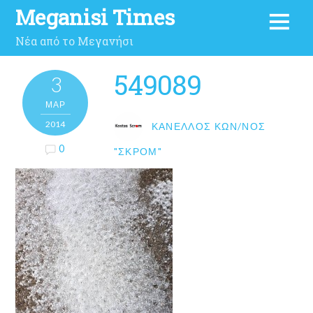
Meganisi Times
Νέα από το Μεγανήσι
549089
3
ΜΑΡ
2014
ΚΑΝΈΛΛΟΣ ΚΩΝ/ΝΟΣ
0
"ΣΚΡΟΜ"