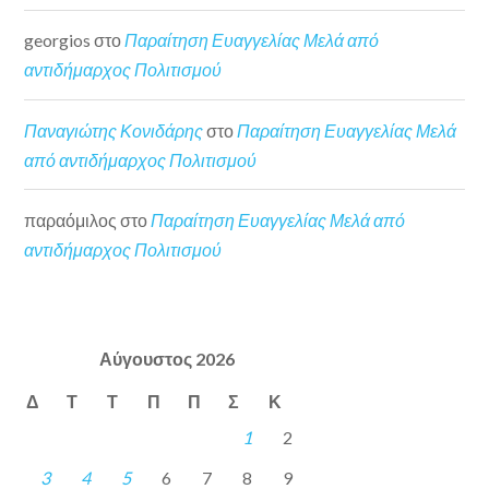
georgios
στο
Παραίτηση Ευαγγελίας Μελά από
αντιδήμαρχος Πολιτισμού
Παναγιώτης Κονιδάρης
στο
Παραίτηση Ευαγγελίας Μελά
από αντιδήμαρχος Πολιτισμού
παραόμιλος
στο
Παραίτηση Ευαγγελίας Μελά από
αντιδήμαρχος Πολιτισμού
Αύγουστος 2026
Δ
Τ
Τ
Π
Π
Σ
Κ
1
2
3
4
5
6
7
8
9