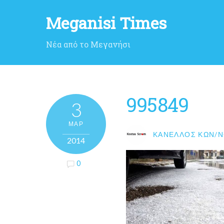
Meganisi Times
Νέα από το Μεγανήσι
995849
3
ΜΑΡ
ΚΑΝΈΛΛΟΣ ΚΩΝ/Ν
2014
0