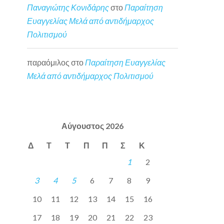
Παναγιώτης Κονιδάρης
στο
Παραίτηση
Ευαγγελίας Μελά από αντιδήμαρχος
Πολιτισμού
παραόμιλος
στο
Παραίτηση Ευαγγελίας
Μελά από αντιδήμαρχος Πολιτισμού
Αύγουστος 2026
Δ
Τ
Τ
Π
Π
Σ
Κ
1
2
3
4
5
6
7
8
9
10
11
12
13
14
15
16
17
18
19
20
21
22
23