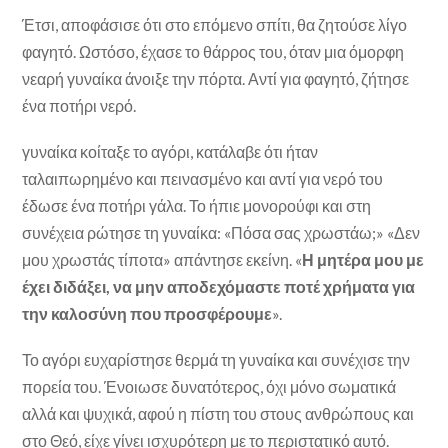
Έτσι, αποφάσισε ότι στο επόμενο σπίτι, θα ζητούσε λίγο
φαγητό. Ωστόσο, έχασε το θάρρος του, όταν μια όμορφη
νεαρή γυναίκα άνοιξε την πόρτα. Αντί για φαγητό, ζήτησε
ένα ποτήρι νερό.
γυναίκα κοίταξε το αγόρι, κατάλαβε ότι ήταν
ταλαιπωρημένο και πεινασμένο και αντί για νερό του
έδωσε ένα ποτήρι γάλα. Το ήπιε μονορούφι και στη
συνέχεια ρώτησε τη γυναίκα: «Πόσα σας χρωστάω;» «Δεν
μου χρωστάς τίποτα» απάντησε εκείνη. «
Η μητέρα μου με
έχει διδάξει, να μην αποδεχόμαστε ποτέ χρήματα για
την καλοσύνη που προσφέρουμε
».
Το αγόρι ευχαρίστησε θερμά τη γυναίκα και συνέχισε την
πορεία του. Ένοιωσε δυνατότερος, όχι μόνο σωματικά
αλλά και ψυχικά, αφού η πίστη του στους ανθρώπους και
στο Θεό, είχε γίνει ισχυρότερη με το περιστατικό αυτό.