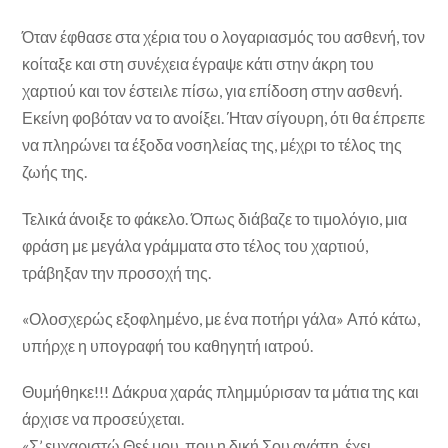
Όταν έφθασε στα χέρια του ο λογαριασμός του ασθενή, τον
κοίταξε και στη συνέχεια έγραψε κάτι στην άκρη του
χαρτιού και τον έστειλε πίσω, για επίδοση στην ασθενή.
Εκείνη φοβόταν να το ανοίξει. Ήταν σίγουρη, ότι θα έπρεπε
να πληρώνει τα έξοδα νοσηλείας της, μέχρι το τέλος της
ζωής της.
Τελικά άνοιξε το φάκελο. Όπως διάβαζε το τιμολόγιο, μια
φράση με μεγάλα γράμματα στο τέλος του χαρτιού,
τράβηξαν την προσοχή της.
«Ολοσχερώς εξοφλημένο, με ένα ποτήρι γάλα» Από κάτω,
υπήρχε η υπογραφή του καθηγητή ιατρού.
Θυμήθηκε!!! Δάκρυα χαράς πλημμύρισαν τα μάτια της και
άρχισε να προσεύχεται.
«Σ’ ευχαριστώ Θεέ μου, που η δική Σου αγάπη, έχει