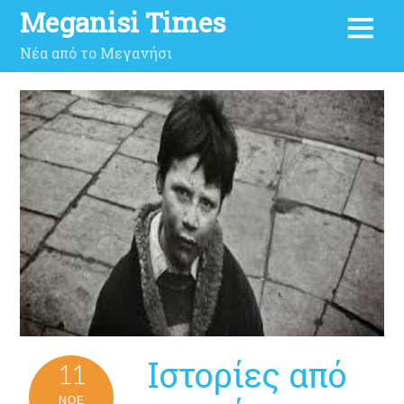
Meganisi Times
Νέα από το Μεγανήσι
Ιστορίες από
11
ΝΟΈ