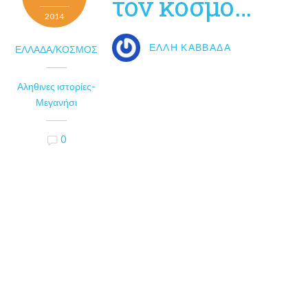
τον κόσμο…
2014
ΈΛΛΗ ΚΑΒΒΑΔΆ
ΕΛΛΆΔΑ/ΚΌΣΜΟΣ
Αληθινες ιστορίες-
Μεγανήσι
0