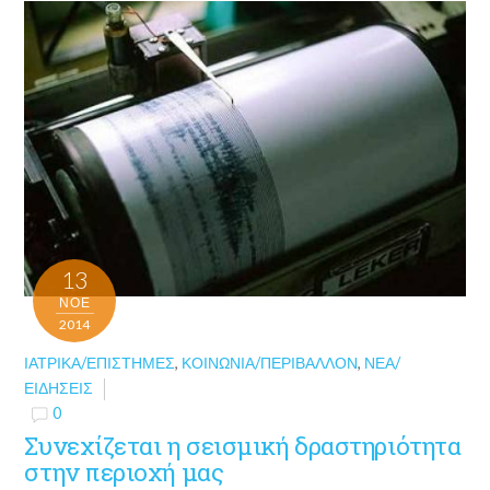
13
ΝΟΈ
2014
ΙΑΤΡΙΚΆ/ΕΠΙΣΤΉΜΕΣ
,
ΚΟΙΝΩΝΊΑ/ΠΕΡΙΒΆΛΛΟΝ
,
ΝΈΑ/
ΕΙΔΉΣΕΙΣ
0
Συνεχίζεται η σεισμική δραστηριότητα
στην περιοχή μας