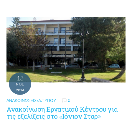
13
ΝΟΈ
2014
ΑΝΑΚΟΙΝΏΣΕΙΣ/Δ.ΤΎΠΟΥ
0
Ανακοίνωση Εργατικού Κέντρου για
τις εξελίξεις στο «Ιόνιον Σταρ»