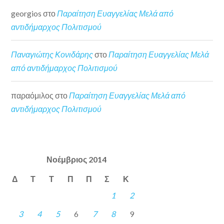
georgios
στο
Παραίτηση Ευαγγελίας Μελά από
αντιδήμαρχος Πολιτισμού
Παναγιώτης Κονιδάρης
στο
Παραίτηση Ευαγγελίας Μελά
από αντιδήμαρχος Πολιτισμού
παραόμιλος
στο
Παραίτηση Ευαγγελίας Μελά από
αντιδήμαρχος Πολιτισμού
Νοέμβριος 2014
Δ
Τ
Τ
Π
Π
Σ
Κ
1
2
3
4
5
6
7
8
9