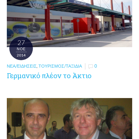
27
ΝΟΈ
2014
ΝΈΑ/ΕΙΔΉΣΕΙΣ
,
ΤΟΥΡΙΣΜΌΣ/ΤΑΞΊΔΙΑ
0
Γερμανικό πλέον το Άκτιο