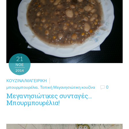
21
ΝΟΈ
2014
ΚΟΥΖΊΝΑ/ΜΑΓΕΙΡΙΚΉ
μπουρμπουρέλια.
,
Τοπική Μεγανησιώτικη κουζίνα
0
Mεγανησιώτικες συνταγές…
Μπουρμπουρέλια!