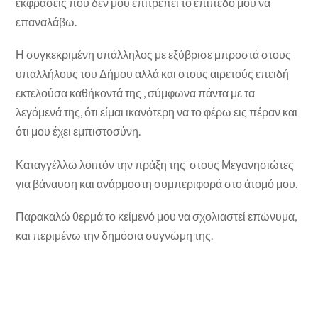
εκφράσεις που δεν μου επιτρέπει το επίπεδό μου να
επαναλάβω.
Η συγκεκριμένη υπάλληλος με εξύβρισε μπροστά στους
υπαλλήλους του Δήμου αλλά και στους αιρετούς επειδή
εκτελούσα καθήκοντά της , σύμφωνα πάντα με τα
λεγόμενά της, ότι είμαι ικανότερη να το φέρω εις πέραν και
ότι μου έχει εμπιστοσύνη.
Καταγγέλλω λοιπόν την πράξη της στους Μεγανησιώτες
για βάναυση και ανάρμοστη συμπεριφορά στο άτομό μου.
Παρακαλώ θερμά το κείμενό μου να σχολιαστεί επώνυμα,
και περιμένω την δημόσια συγνώμη της.