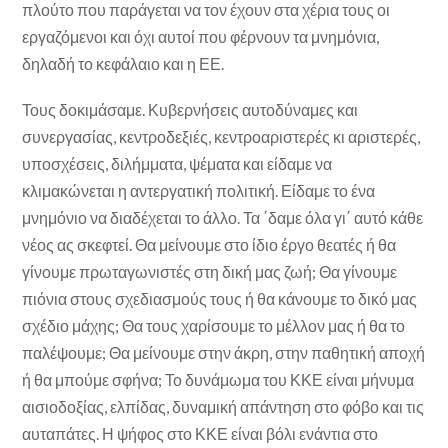
πλούτο που παράγεται να τον έχουν στα χέρια τους οι
εργαζόμενοι και όχι αυτοί που φέρνουν τα μνημόνια,
δηλαδή το κεφάλαιο και η ΕΕ.
Τους δοκιμάσαμε. Κυβερνήσεις αυτοδύναμες και
συνεργασίας, κεντροδεξιές, κεντροαριστερές κι αριστερές,
υποσχέσεις, διλήμματα, ψέματα και είδαμε να
κλιμακώνεται η αντεργατική πολιτική. Είδαμε το ένα
μνημόνιο να διαδέχεται το άλλο. Τα ΄δαμε όλα γι΄ αυτό κάθε
νέος ας σκεφτεί. Θα μείνουμε στο ίδιο έργο θεατές ή θα
γίνουμε πρωταγωνιστές στη δική μας ζωή; Θα γίνουμε
πιόνια στους σχεδιασμούς τους ή θα κάνουμε το δικό μας
σχέδιο μάχης; Θα τους χαρίσουμε το μέλλον μας ή θα το
παλέψουμε; Θα μείνουμε στην άκρη, στην παθητική αποχή
ή θα μπούμε σφήνα; Το δυνάμωμα του ΚΚΕ είναι μήνυμα
αισιοδοξίας, ελπίδας, δυναμική απάντηση στο φόβο και τις
αυταπάτες. Η ψήφος στο ΚΚΕ είναι βόλι ενάντια στο