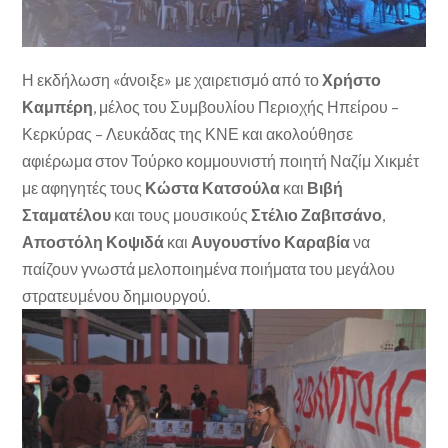
Η εκδήλωση «άνοιξε» με χαιρετισμό από το
Χρήστο
Καμπέρη
, μέλος του Συμβουλίου Περιοχής Ηπείρου –
Κερκύρας – Λευκάδας της ΚΝΕ και ακολούθησε
αφιέρωμα στον Τούρκο κομμουνιστή ποιητή Ναζίμ Χικμέτ
με αφηγητές τους
Κώστα Κατσούλα
και
Βιβή
Σταματέλου
και τους μουσικούς
Στέλιο Ζαβιτσάνο
,
Αποστόλη Κοψιδά
και
Αυγουστίνο Καραβία
να
παίζουν γνωστά μελοποιημένα ποιήματα του μεγάλου
στρατευμένου δημιουργού.