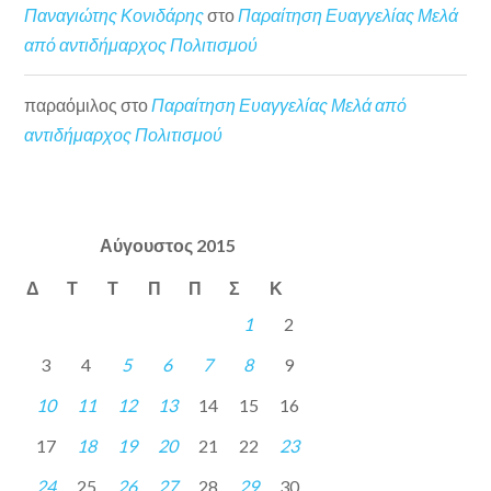
Παναγιώτης Κονιδάρης
στο
Παραίτηση Ευαγγελίας Μελά
από αντιδήμαρχος Πολιτισμού
παραόμιλος
στο
Παραίτηση Ευαγγελίας Μελά από
αντιδήμαρχος Πολιτισμού
Αύγουστος 2015
Δ
Τ
Τ
Π
Π
Σ
Κ
1
2
3
4
5
6
7
8
9
10
11
12
13
14
15
16
17
18
19
20
21
22
23
24
25
26
27
28
29
30