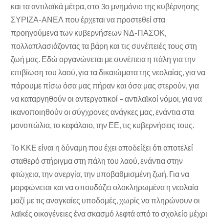
και τα αντιλαϊκά μέτρα, στο 3ο μνημόνιο της κυβέρνησης
ΣΥΡΙΖΑ-ΑΝΕΛ που έρχεται να προστεθεί στα
προηγούμενα των κυβερνήσεων ΝΔ-ΠΑΣΟΚ,
πολλαπλασιάζοντας τα βάρη και τις συνέπειές τους στη
ζωή μας. Εδώ οργανώνεται με συνέπεια η πάλη για την
επιβίωση του λαού, για τα δικαιώματα της νεολαίας, για να
πάρουμε πίσω όσα μας πήραν και όσα μας στερούν, για
να καταργηθούν οι αντεργατικοί – αντιλαϊκοί νόμοι, για να
ικανοποιηθούν οι σύγχρονες ανάγκες μας, ενάντια στα
μονοπώλια, το κεφάλαιο, την ΕΕ, τις κυβερνήσεις τους.
Το ΚΚΕ είναι η δύναμη που έχει αποδείξει ότι αποτελεί
σταθερό στήριγμα στη πάλη του λαού, ενάντια στην
φτώχεια, την ανεργία, την υποβαθμισμένη ζωή. Για να
μορφώνεται και να σπουδάζει ολοκληρωμένα η νεολαία
μαζί με τις αναγκαίες υποδομές, χωρίς να πληρώνουν οι
λαϊκές οικογένειες ένα σκασμό λεφτά από το σχολείο μέχρι