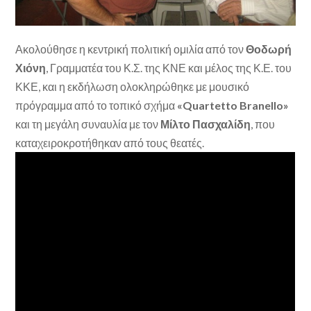
Ακολούθησε η κεντρική πολιτική ομιλία από τον
Θοδωρή
Χιόνη
, Γραμματέα του Κ.Σ. της ΚΝΕ και μέλος της Κ.Ε. του
ΚΚΕ, και η εκδήλωση ολοκληρώθηκε με μουσικό
πρόγραμμα από το τοπικό σχήμα
«Quartetto Branello»
και τη μεγάλη συναυλία με τον
Μίλτο Πασχαλίδη
, που
καταχειροκροτήθηκαν από τους θεατές.