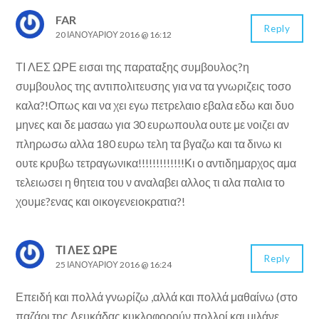
FAR
Reply
20 ΙΑΝΟΥΑΡΊΟΥ 2016 @ 16:12
ΤΙ ΛΕΣ ΩΡΕ εισαι της παραταξης συμβουλος?η
συμβουλος της αντιπολιτευσης για να τα γνωριζεις τοσο
καλα?!Οπως και να χει εγω πετρελαιο εβαλα εδω και δυο
μηνες και δε μασαω για 30 ευρωπουλα ουτε με νοιζει αν
πληρωσω αλλα 180 ευρω τελη τα βγαζω και τα δινω κι
ουτε κρυβω τετραγωνικα!!!!!!!!!!!!!Κι ο αντιδημαρχος αμα
τελειωσει η θητεια του ν αναλαβει αλλος τι αλα παλια το
χουμε?ενας και οικογενειοκρατια?!
ΤΙ ΛΕΣ ΩΡΕ
Reply
25 ΙΑΝΟΥΑΡΊΟΥ 2016 @ 16:24
Επειδή και πολλά γνωρίζω ,αλλά και πολλά μαθαίνω (στο
παζάρι της Λευκάδας κυκλοφορούν πολλοί και μιλάνε