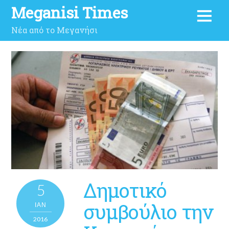
Meganisi Times
Νέα από το Μεγανήσι
Δημοτικό
5
συμβούλιο την
ΙΑΝ
2016