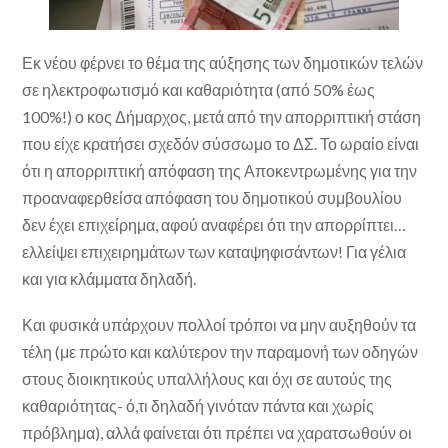
Εκ νέου φέρνει το θέμα της αύξησης των δημοτικών τελών
σε ηλεκτροφωτισμό και καθαριότητα (από 50% έως
100%!) ο κος Δήμαρχος, μετά από την απορριπτική στάση
που είχε κρατήσει σχεδόν σύσσωμο το ΔΣ. Το ωραίο είναι
ότι η απορριπτική απόφαση της Αποκεντρωμένης για την
προαναφερθείσα απόφαση του δημοτικού συμβουλίου
δεν έχει επιχείρημα, αφού αναφέρει ότι την απορρίπτει…
ελλείψει επιχειρημάτων των καταψηφισάντων! Για γέλια
και για κλάμματα δηλαδή.
Και φυσικά υπάρχουν πολλοί τρόποι να μην αυξηθούν τα
τέλη (με πρώτο και καλύτερον την παραμονή των οδηγών
στους διοικητικούς υπαλλήλους και όχι σε αυτούς της
καθαριότητας- ό,τι δηλαδή γινόταν πάντα και χωρίς
πρόβλημα), αλλά φαίνεται ότι πρέπει να χαρατσωθούν οι