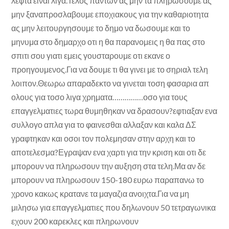
λεφτα ειναι λιγα.Τελος παντων ας μην τα πληρωσουμε ας
μην ξαναπροσλαβουμε εποχιακους για την καθαριοτητα
ας μην λειτουργησουμε το δημο να δωσουμε και το
μηνυμα στο δημαρχο οτι η θα παρανομεις η θα πας στο
σπιτι σου γιατι εμεις γουσταρουμε οτι εκανε ο
προηγουμενος.Για να δουμε τι θα γινει με το σηριαλ τελη
λοιπον.Θεωρω απαραδεκτο να γινεται τοση φασαρια απ
ολους για τοσο λιγα χρηματα……………οσο για τους
επαγγελματιες τωρα θυμηθηκαν να δρασουν?εφτιαξαν ενα
συλλογο απλα για το φαινεσθαι αλλαξαν και καλα ΔΣ
γραφτηκαν και οσοι τον πολεμησαν στην αρχη και το
αποτελεσμα?Εγραψαν ενα χαρτι για την κριση και οτι δε
μπορουν να πληρωσουν την αυξηση στα τελη.Μα αν δε
μπορουν να πληρωσουν 150-180 ευρω παραπανω το
χρονο κακως κρατανε τα μαγαζια ανοιχτα.Για να μη
μιλησω για επαγγελματιες που δηλωνουν 50 τετραγωνικα
εχουν 200 καρεκλες και πληρωνουν