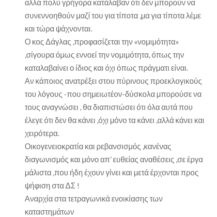
αλλά πολύ γρήγορα κατάλαβαν ότι δεν μπορούν να
συνεννοηθούν μαζί του για τίποτα ,μα για τίποτα λέμε
και τώρα ψάχνονται.
Ο κος Δάγλας ,προφασίζεται την «νομιμότητα»
,σίγουρα όμως εννοεί την νομιμότητα, όπως την
καταλαβαίνει ο ίδιος και όχι όπως πράγματι είναι.
Αν κάποιος ανατρέξει στου πύρινους προεκλογικούς
του λόγους -που σημειωτέον-δύσκολα μπορούσε να
τους αναγνώσει , θα διαπιστώσει ότι όλα αυτά που
έλεγε ότι δεν θα κάνει ,όχι μόνο τα κάνει ,αλλά κάνει και
χειρότερα.
Οικογενειοκρατία και ρεβανσισμός ,κανένας
διαγωνισμός και μόνο απ’ ευθείας αναθέσεις ,σε έργα
μάλιστα ,που ήδη έχουν γίνει και μετά έρχονται προς
ψήφιση στα ΔΣ !
Αναρχία στα τετραγωνικά ενοικίασης των
καταστημάτων