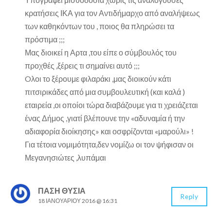
κρατήσεις ΙΚΑ για τον Αντιδήμαρχο από αναλήψεως
των καθηκόντων του , ποιος θα πληρώσει τα
πρόστιμα ;;;
Μας διοικεί η Αρτα ,του είπε ο σύμβουλός του
προχθές ,ξέρεις τι σημαίνει αυτό ;;;
Oλοι το ξέρουμε φιλαράκι ,μας διοικούν κάτι
πιτσιρικάδες από μια συμβουλευτική (και καλά )
εταιρεία ,οι οποίοι τώρα διαβάζουμε για τι χρειάζεται
ένας Δήμος ,γιατί βλέπουνε την «αδυναμία ή την
αδιαφορία διοίκησης» και οσφρίζονται «μαρούλι» !
Για τέτοια νομιμότητα,δεν νομίζω οι τον ψήφισαν οι
Μεγανησιώτες ,λυπάμαι
ΠΑΣΗ ΘΥΣΙΑ
Reply
18 ΙΑΝΟΥΑΡΊΟΥ 2016 @ 16:31