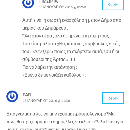
ΤΙΜΩΡΙΑ
Reply
11 ΙΑΝΟΥΑΡΊΟΥ 2016 @ 09:58
Αυτή είναι η σωστή ενασχόληση με τον Δήμο απο
μεριάς κου Δημάρχου .
Όλα στον αέρα , όλα άφημένα στη τυχη τους .
Του είπε μάλιστα χθες κάποιος σύμβουλος δικός
του : «Δεν ξέρω ποιος τα σκέφτεται αυτά, εσυ ή οι
σύμβουλοι της Άρτας » !!!!
Για να λάβει την απάντηση :
«Εμένα δε με νοιάζει καθόλου «!
FAR
Reply
13 ΙΑΝΟΥΑΡΊΟΥ 2016 @ 11:36
Επαγγελματια λες να μην εχουμε προυπολογισμο?Μα
πως θα προχωρησει ο δημος?λες να κλεισει?!ελα Παναγια
μου!τι κακο κι αυτο?!για να μιλησω λιγο με τη