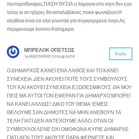
πενταροδεκαρες.ΠΑΣΗ ΘΥΣΙΑ η λαμογια στο νησι δεν εχει
τελος κι αν ηξερες θα καταλαβαινες ποιοι φωναζουν.Η
αληθεια ειναι οτι ολα γινονται για συγκεκριμενο λογο.Ας
περιμενουμε λοιπον.Καλημερα.
ΜΠΡΕΛΟΚ ΟΠΕΤΣΟΣ
Reply
16 ΙΑΝΟΥΑΡΊΟΥ 2016 @ 14:59
Ο ΔΗΜΑΡΧΟΣ ΚΑΝΕΙ ΕΝΑ ΛΑΘΟΣ ΚΑΙ ΤΟ ΚΑΝΕΙ
ΣΥΝΕΧΕΙΑ .ΔΕΝ ΑΚΟΥΕΙ ΠΟΤΕ ΤΟΥΣ ΣΥΜΒΟΥΛΟΥΣ
ΤΟΥ ΚΑΙ ΑΚΟΥΕΙ ΣΥΝΕΧΕΙΑ ΕΞΩΘΕΣΜΙΚΟΥΣ .ΘΑ ΜΟΥ
ΠΕΙΣ ΜΑ ΑΥΤΟΙ ΤΟΝ ΕΦΕΡΑΝ ΓΙΑ ΔΗΜΑΡΧΟ ΜΠΟΡΕΙ
ΝΑ ΚΑΝΕΙ ΑΛΛΙΩΣ? ΔΙΚΟ ΤΟΥ ΘΕΜΑ !ΕΜΕΙΣ
ΘΕΛΟΥΜΕ ΣΑΝ ΔΗΜΟΤΕΣ ΝΑ ΜΗΝ ΑΝΕΒΟΥΝ ΤΑ
ΤΕΛΗ ΓΙΑΤΙ ΔΕΝ ΑΝΤΕΧΟΥΜΕ ΑΛΛΟ. ΟΤΑΝ ΟΙ
ΣΥΜΒΟΥΛΟΙ ΛΕΝΕ ΟΧΙ ΟΜΟΦΩΝΑ ΚΥΡΙΕ ΔΗΜΑΡΧΕ
ΓΙΑΤΙ ΔΕΝ ΤΟΥΣ ΑΚΟΥΤΕ ΠΑΡΑ ΦΕΡΝΕΤΕ ΚΑΙ