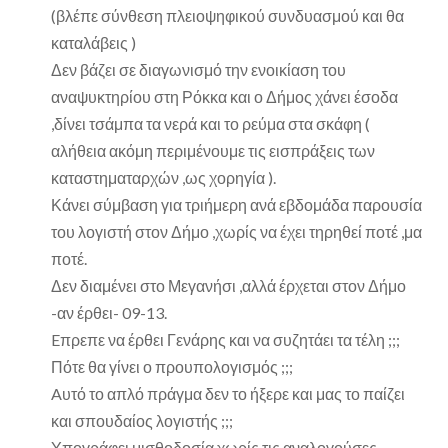
(βλέπε σύνθεση πλειοψηφικού συνδυασμού και θα
καταλάβεις )
Δεν βάζει σε διαγωνισμό την ενοικίαση του
αναψυκτηρίου στη Ρόκκα και ο Δήμος χάνει έσοδα
,δίνει τσάμπα τα νερά και το ρεύμα στα σκάφη (
αλήθεια ακόμη περιμένουμε τις εισπράξεις των
καταστηματαρχών ,ως χορηγία ).
Κάνει σύμβαση για τριήμερη ανά εβδομάδα παρουσία
του λογιστή στον Δήμο ,χωρίς να έχει τηρηθεί ποτέ ,μα
ποτέ.
Δεν διαμένει στο Μεγανήσι ,αλλά έρχεται στον Δήμο
-αν έρθει- 09-13.
Eπρεπε να έρθει Γενάρης και να συζητάει τα τέλη ;;;
Πότε θα γίνει ο προυπολογισμός ;;;
Aυτό το απλό πράγμα δεν το ήξερε και μας το παίζει
και σπουδαίος λογιστής ;;;
Υπογράφει μισθοδοσία χωρίς τις αναλογούσες