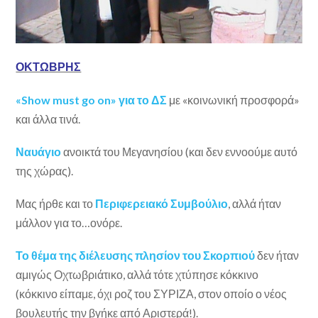
ΟΚΤΩΒΡΗΣ
«Show must go on» για το ΔΣ
με «κοινωνική προσφορά»
και άλλα τινά.
Ναυάγιο
ανοικτά του Μεγανησίου (και δεν εννοούμε αυτό
της χώρας).
Μας ήρθε και το
Περιφερειακό Συμβούλιο
, αλλά ήταν
μάλλον για το…ονόρε.
Το θέμα της διέλευσης πλησίον του Σκορπιού
δεν ήταν
αμιγώς Οχτωβριάτικο, αλλά τότε χτύπησε κόκκινο
(κόκκινο είπαμε, όχι ροζ του ΣΥΡΙΖΑ, στον οποίο ο νέος
βουλευτής την βγήκε από Αριστερά!).