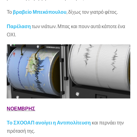
Το
βραβείο Μπεκόπουλου
, δίχως τον γιατρό φέτος.
Παρέλαση
των νιάτων. Μπας και πουν αυτά κάποτε ένα
ΟΧΙ.
ΝΟΕΜΒΡΗΣ
Το ΣΧΟΟΑΠ ανοίγει η Αντιπολίτευση
και περνάει την
πρότασή της.