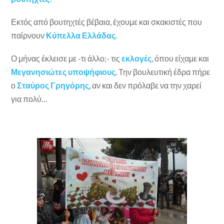
Εκτός από βουτηχτές βέβαια, έχουμε και σκακιστές που
παίρνουν
Κύπελλα Ελλάδας
.
Ο μήνας έκλεισε με -τι άλλο;- τις
εκλογές
, όπου είχαμε και
Μεγανησιώτες υποψήφιους
. Την βουλευτική έδρα πήρε
ο
Σταύρος Γρηγόρης
, αν και δεν πρόλαβε να την χαρεί
για πολύ…