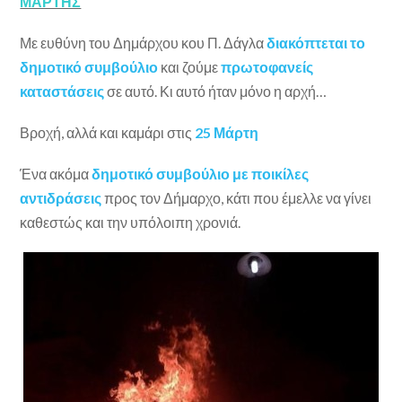
ΜΑΡΤΗΣ
Με ευθύνη του Δημάρχου κου Π. Δάγλα
διακόπτεται το
δημοτικό συμβούλιο
και ζούμε
πρωτοφανείς
καταστάσεις
σε αυτό. Κι αυτό ήταν μόνο η αρχή…
Βροχή, αλλά και καμάρι στις
25 Μάρτη
Ένα ακόμα
δημοτικό συμβούλιο με ποικίλες
αντιδράσεις
προς τον Δήμαρχο, κάτι που έμελλε να γίνει
καθεστώς και την υπόλοιπη χρονιά.