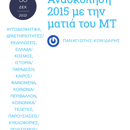
2015 με την
ΔΕΚ
2015
ματιά του ΜΤ
ΑΥΤΟΔΙΟΙΚΗΤΙΚΆ
,
ΔΡΑΣΤΗΡΙΌΤΗΤΕΣ/
ΠΑΝΑΓΙΏΤΗΣ ΚΟΝΙΔΆΡΗΣ
ΕΚΔΗΛΏΣΕΙΣ
,
ΕΛΛΆΔΑ/
ΚΌΣΜΟΣ
,
ΙΣΤΟΡΊΑ/
ΠΑΡΆΔΟΣΗ
,
ΚΑΙΡΌΣ/
ΦΑΙΝΌΜΕΝΑ
,
ΚΟΙΝΩΝΊΑ/
ΠΕΡΙΒΆΛΛΟΝ
,
ΚΟΙΝΩΝΙΚΆ/
ΤΕΛΕΤΈΣ
,
ΠΑΡΟΥΣΙΆΣΕΙΣ/
ΚΥΚΛΟΦΟΡΊΕΣ
,
ΠΟΛΙΤΙΣΜΌΣ/