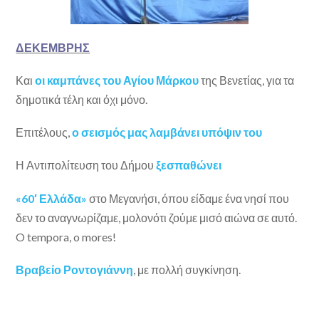
ΔΕΚΕΜΒΡΗΣ
Και
οι καμπάνες του Αγίου Μάρκου
της Βενετίας, για τα
δημοτικά τέλη και όχι μόνο.
Επιτέλους,
ο σεισμός μας λαμβάνει υπόψιν του
Η Αντιπολίτευση του Δήμου
ξεσπαθώνει
«60′ Ελλάδα»
στο Μεγανήσι, όπου είδαμε ένα νησί που
δεν το αναγνωρίζαμε, μολονότι ζούμε μισό αιώνα σε αυτό.
O tempora, o mores!
Βραβείο Ροντογιάννη
, με πολλή συγκίνηση.