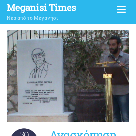
Meganisi Times
Νέα από το Μεγανήσι
Ανασκόπηση
30