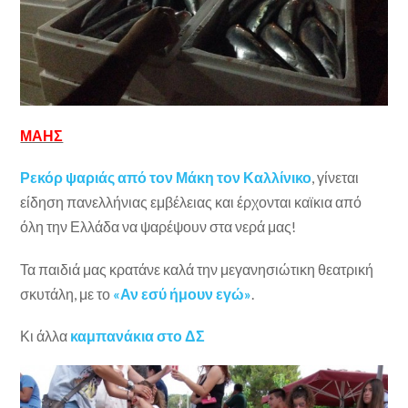
ΜΑΗΣ
Ρεκόρ ψαριάς από τον Μάκη τον Καλλίνικο
, γίνεται
είδηση πανελλήνιας εμβέλειας και έρχονται καϊκια από
όλη την Ελλάδα να ψαρέψουν στα νερά μας!
Τα παιδιά μας κρατάνε καλά την μεγανησιώτικη θεατρική
σκυτάλη, με το
«Αν εσύ ήμουν εγώ»
.
Κι άλλα
καμπανάκια στο ΔΣ