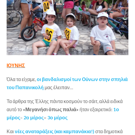
ΙΟΥΝΗΣ
Όλα τα είχαμε,
οι βανδαλισμοί των Ούνων στην σπηλιά
του Παπανικολή
μας έλειπαν…
Τα άρθρα της Έλλης πάντα κοσμούν το σάιτ, αλλά ειδικά
αυτό το
«Μεγανήσι όπως παλιά»
ήταν εξαιρετικό:
1ο
μέρος
–
2ο μέρος
–
3ο μέρος
Και
νέες αναταράξεις (και καμπανάκια!)
στα δημοτικά