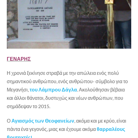
ΓΕΝΑΡΗΣ
Η χρονιά ξεκίνησε στραβά με την απώλεια ενός πολύ
σημαντικού ανθρώπου, ενός ανθρώπου- σύμβολο για το
Μεγανήσι,
του Λάμπρου Δάγλα
. Ακολούθησαν βέβαια
και άλλοι θάνατοι, δυστυχώς και νέων ανθρώπων, που
σημάδεψαν το 2015.
Ο
Αγιασμός των Θεοφανείων
, ακόμα και με κρύο, είναι
πάντα ένα γεγονός, μιας και έχουμε ακόμα
θαρραλέους
βουτηχτές!