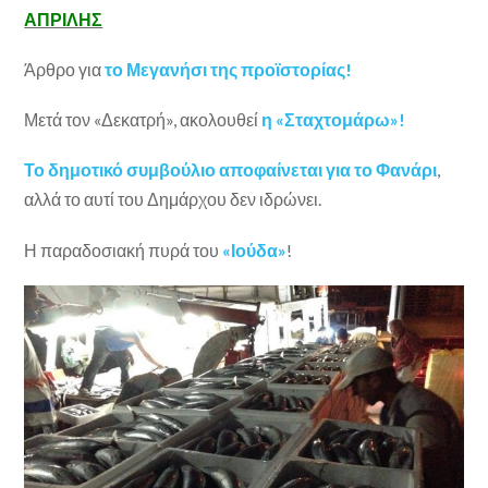
ΑΠΡΙΛΗΣ
Άρθρο για
το Μεγανήσι της προϊστορίας!
Μετά τον «Δεκατρή», ακολουθεί
η «Σταχτομάρω»!
Το δημοτικό συμβούλιο αποφαίνεται για το Φανάρι
,
αλλά το αυτί του Δημάρχου δεν ιδρώνει.
Η παραδοσιακή πυρά του
«Ιούδα»
!