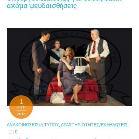
ακόμα ψευδαισθήσεις
1
ΑΠΡ
2016
ΑΝΑΚΟΙΝΏΣΕΙΣ/Δ.ΤΎΠΟΥ
,
ΔΡΑΣΤΗΡΙΌΤΗΤΕΣ/ΕΚΔΗΛΏΣΕΙΣ
0