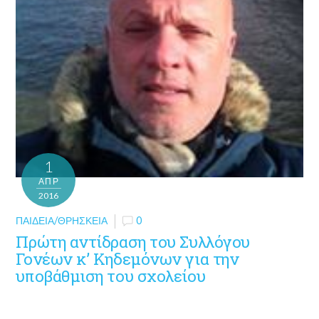
1
ΑΠΡ
2016
ΠΑΙΔΕΊΑ/ΘΡΗΣΚΕΊΑ
0
Πρώτη αντίδραση του Συλλόγου
Γονέων κ’ Κηδεμόνων για την
υποβάθμιση του σχολείου