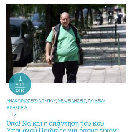
1
ΑΠΡ
2016
ΑΝΑΚΟΙΝΏΣΕΙΣ/Δ.ΤΎΠΟΥ
,
ΝΈΑ/ΕΙΔΉΣΕΙΣ
,
ΠΑΙΔΕΊΑ/
ΘΡΗΣΚΕΊΑ
2
Όπα! Να και η απάντηση του κου
Υπουργού Παιδείας για όσους είχαν