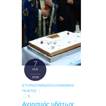
7
ΙΑΝ
2018
ΙΣΤΟΡΊΑ/ΠΑΡΆΔΟΣΗ
,
ΚΟΙΝΩΝΙΚΆ/
ΤΕΛΕΤΈΣ
0
Αγιασμός υδάτων