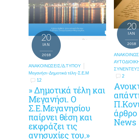
20
ΙΑΝ
20
2018
ΙΑΝ
ΑΝΑΚΟΙΝΏΣ
2018
ΑΥΤΟΔΙΟΙΚ
ΑΝΑΚΟΙΝΏΣΕΙΣ/Δ.ΤΎΠΟΥ
ΣΥΝΕΝΤΕΎΞ
Μεγανήσι-Δημοτικά τέλη-Σ.Ε.Μ
2
12
Ανοικ
» Δημοτικά τέλη και
απάντ
Μεγανήσι. Ο
Π.Κον
Σ.Ε.Μεγανησίου
άρθρο
παίρνει θέση και
Νews
εκφράζει τις
ανησυχίες του.»