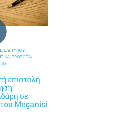
ΕΙΣ/Δ.ΤΎΠΟΥ
,
ΗΤΙΚΆ
,
ΠΡΌΣΩΠΑ/
ΕΙΣ
τή επιστολή-
ηση
ιδάρη σε
 του Meganisi