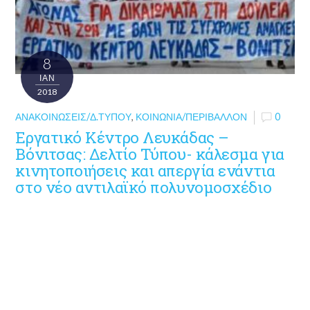
8
ΙΑΝ
2018
ΑΝΑΚΟΙΝΏΣΕΙΣ/Δ.ΤΎΠΟΥ
,
ΚΟΙΝΩΝΊΑ/ΠΕΡΙΒΆΛΛΟΝ
0
Εργατικό Κέντρο Λευκάδας –
Βόνιτσας: Δελτίο Τύπου- κάλεσμα για
κινητοποιήσεις και απεργία ενάντια
στο νέο αντιλαϊκό πολυνομοσχέδιο