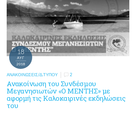
18
ΑΥΓ
2018
ΑΝΑΚΟΙΝΏΣΕΙΣ/Δ.ΤΎΠΟΥ
2
Ανακοίνωση του Συνδέσμου
Μεγανησιωτών «Ο ΜΕΝΤΗΣ» με
αφορμή τις Καλοκαιρινές εκδηλώσεις
του