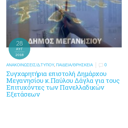
28
ΑΥΓ
2018
ΑΝΑΚΟΙΝΏΣΕΙΣ/Δ.ΤΎΠΟΥ
,
ΠΑΙΔΕΊΑ/ΘΡΗΣΚΕΊΑ
0
Συγχαρητήρια επιστολή Δημάρχου
Μεγανησίου κ.Παύλου Δάγλα για τους
Επιτυχόντες των Πανελλαδικών
Εξετάσεων