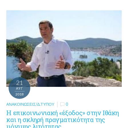
21
ΑΥΓ
2018
ΑΝΑΚΟΙΝΏΣΕΙΣ/Δ.ΤΎΠΟΥ
0
Η επικοινωνιακή «έξοδος» στην Ιθάκη
και η σκληρή πραγματικότητα της
μόνιμης λιτότητας.