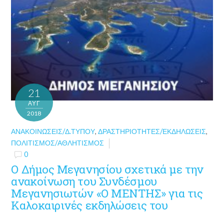
21
ΑΥΓ
2018
ΑΝΑΚΟΙΝΏΣΕΙΣ/Δ.ΤΎΠΟΥ
,
ΔΡΑΣΤΗΡΙΌΤΗΤΕΣ/ΕΚΔΗΛΏΣΕΙΣ
,
ΠΟΛΙΤΙΣΜΌΣ/ΑΘΛΗΤΙΣΜΌΣ
0
Ο Δήμος Μεγανησίου σχετικά με την
ανακοίνωση του Συνδέσμου
Μεγανησιωτών «Ο ΜΕΝΤΗΣ» για τις
Καλοκαιρινές εκδηλώσεις του