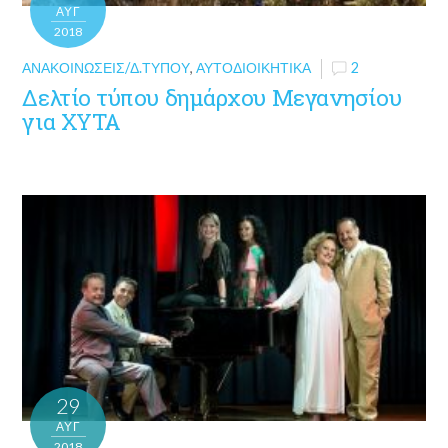
ΑΥΓ
2018
ΑΝΑΚΟΙΝΏΣΕΙΣ/Δ.ΤΎΠΟΥ
,
ΑΥΤΟΔΙΟΙΚΗΤΙΚΆ
2
Δελτίο τύπου δημάρχου Μεγανησίου
για ΧΥΤΑ
29
ΑΥΓ
2018