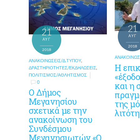
21
21
ΑΥΓ
ΑΥΓ
2018
2018
ΑΝΑΚΟΙΝΏΣ
ΑΝΑΚΟΙΝΏΣΕΙΣ/Δ.ΤΎΠΟΥ
,
Η επι
ΔΡΑΣΤΗΡΙΌΤΗΤΕΣ/ΕΚΔΗΛΏΣΕΙΣ
,
«έξοδο
ΠΟΛΙΤΙΣΜΌΣ/ΑΘΛΗΤΙΣΜΌΣ
0
και η 
Ο Δήμος
πραγμ
Μεγανησίου
της μ
σχετικά με την
λιτότη
ανακοίνωση του
Συνδέσμου
Μεγανησιωτών «Ο