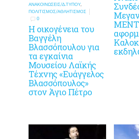
Συνδέ
ΑΝΑΚΟΙΝΏΣΕΙΣ/Δ.ΤΎΠΟΥ
,
ΠΟΛΙΤΙΣΜΌΣ/ΑΘΛΗΤΙΣΜΌΣ
Μεγαν
0
ΜΕΝΤ
Η οικογένεια του
αφορμ
Βαγγέλη
Καλοκ
Βλασσόπουλου για
εκδηλ
τα εγκαίνια
Μουσείου Λαϊκής
Τέχνης «Ευάγγελος
Βλασσόπουλος»
στον Άγιο Πέτρο