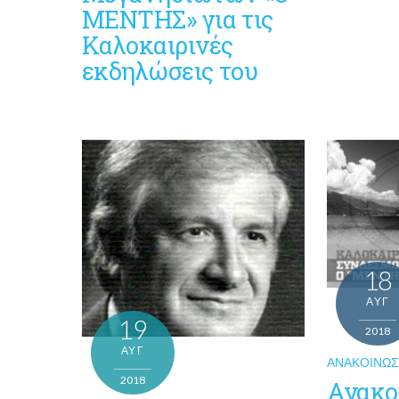
ΜΕΝΤΗΣ» για τις
Καλοκαιρινές
εκδηλώσεις του
18
ΑΥΓ
19
2018
ΑΥΓ
ΑΝΑΚΟΙΝΏΣ
2018
Ανακο