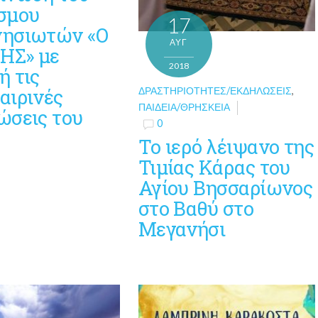
σμου
17
ησιωτών «Ο
ΑΥΓ
ΗΣ» με
2018
ή τις
αιρινές
ΔΡΑΣΤΗΡΙΌΤΗΤΕΣ/ΕΚΔΗΛΏΣΕΙΣ
,
ΠΑΙΔΕΊΑ/ΘΡΗΣΚΕΊΑ
ώσεις του
0
Το ιερό λέιψανο της
Τιμίας Κάρας του
Αγίου Βησσαρίωνος
στο Βαθύ στο
Μεγανήσι