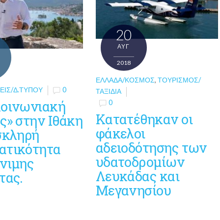
20
ΑΥΓ
2018
ΕΛΛΆΔΑ/ΚΌΣΜΟΣ
,
ΤΟΥΡΙΣΜΌΣ/
ΕΙΣ/Δ.ΤΎΠΟΥ
0
ΤΑΞΊΔΙΑ
κοινωνιακή
0
Κατατέθηκαν οι
ς» στην Ιθάκη
φάκελοι
σκληρή
αδειοδότησης των
ατικότητα
υδατοδρομίων
όνιμης
Λευκάδας και
τας.
Μεγανησίου