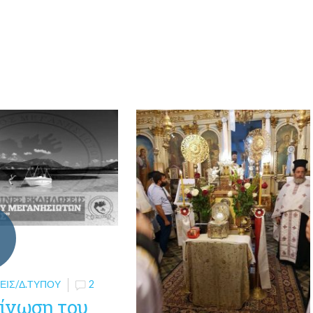
ΕΙΣ/Δ.ΤΎΠΟΥ
2
ίνωση του