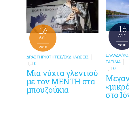
16
16
ΑΥΓ
ΑΥΓ
2018
2018
ΕΛΛΆΔΑ/Κ
ΔΡΑΣΤΗΡΙΌΤΗΤΕΣ/ΕΚΔΗΛΏΣΕΙΣ
ΤΑΞΊΔΙΑ
0
0
Μια νύχτα γλεντιού
Μεγαν
με τον ΜΕΝΤΗ στα
«μικρό
μπουζούκια
στο Ιό