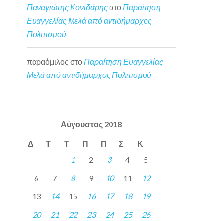
Παναγιώτης Κονιδάρης
στο
Παραίτηση
Ευαγγελίας Μελά από αντιδήμαρχος
Πολιτισμού
παραόμιλος
στο
Παραίτηση Ευαγγελίας
Μελά από αντιδήμαρχος Πολιτισμού
Αύγουστος 2018
Δ
Τ
Τ
Π
Π
Σ
Κ
1
2
3
4
5
6
7
8
9
10
11
12
13
14
15
16
17
18
19
20
21
22
23
24
25
26