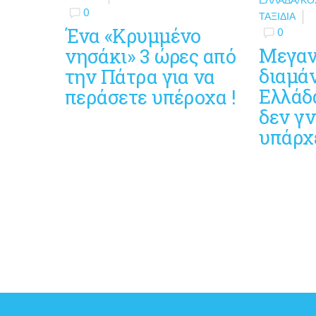
0
ΤΑΞΊΔΙΑ
Ένα «Κρυμμένο
0
Μεγανή
νησάκι» 3 ώρες από
διαμάν
την Πάτρα για να
Ελλάδ
περάσετε υπέροχα !
δεν γν
υπάρχ