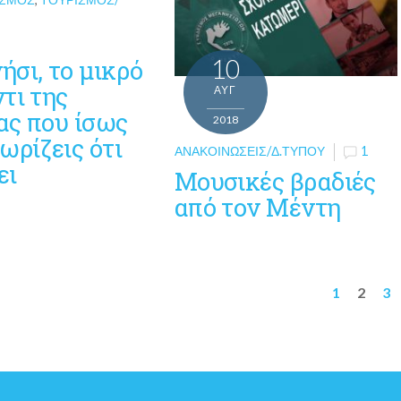
σι, το μικρό
10
τι της
ΑΥΓ
ας που ίσως
2018
ωρίζεις ότι
ΑΝΑΚΟΙΝΏΣΕΙΣ/Δ.ΤΎΠΟΥ
1
ει
Μουσικές βραδιές
από τον Μέντη
1
2
3