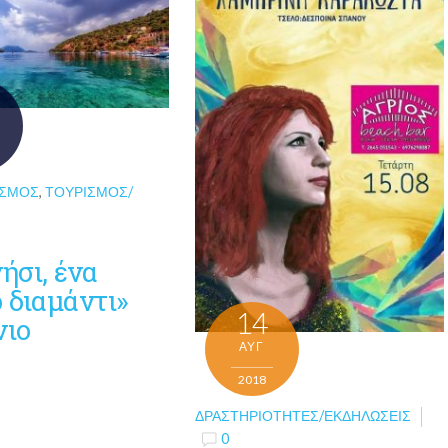
ΌΣΜΟΣ
,
ΤΟΥΡΙΣΜΌΣ/
ήσι, ένα
 διαμάντι»
14
νιο
ΑΥΓ
2018
ΔΡΑΣΤΗΡΙΌΤΗΤΕΣ/ΕΚΔΗΛΏΣΕΙΣ
0