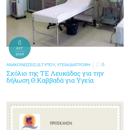
8
ΑΥΓ
2019
ΑΝΑΚΟΙΝΏΣΕΙΣ/Δ.ΤΎΠΟΥ
,
ΥΓΕΊΑ/ΔΙΑΤΡΟΦΉ
0
Σχόλιο της ΤΕ Λευκάδας για την
δήλωση Θ.Καββαδά για Υγεία