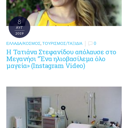
8
ΑΥΓ
2019
ΕΛΛΆΔΑ/ΚΌΣΜΟΣ
,
ΤΟΥΡΙΣΜΌΣ/ΤΑΞΊΔΙΑ
0
Η Τατιάνα Στεφανίδου απόλαυσε στο
Μεγανήσι ”Ένα ηλιοβασίλεμα όλο
μαγεία» (Instagram Video)