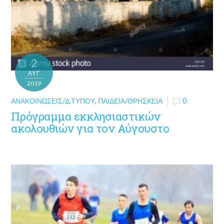
2
ΑΥΓ
2019
ΑΝΑΚΟΙΝΏΣΕΙΣ/Δ.ΤΎΠΟΥ
,
ΠΑΙΔΕΊΑ/ΘΡΗΣΚΕΊΑ
0
Πρόγραμμα εκκλησιαστικών
ακολουθιών για τον Αύγουστο