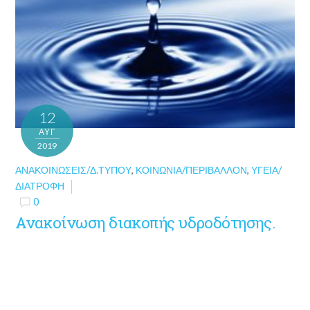
12
ΑΥΓ
2019
ΑΝΑΚΟΙΝΏΣΕΙΣ/Δ.ΤΎΠΟΥ
,
ΚΟΙΝΩΝΊΑ/ΠΕΡΙΒΆΛΛΟΝ
,
ΥΓΕΊΑ/
ΔΙΑΤΡΟΦΉ
0
Ανακοίνωση διακοπής υδροδότησης.