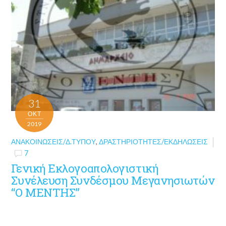
31
ΟΚΤ
2019
ΑΝΑΚΟΙΝΏΣΕΙΣ/Δ.ΤΎΠΟΥ
,
ΔΡΑΣΤΗΡΙΌΤΗΤΕΣ/ΕΚΔΗΛΏΣΕΙΣ
7
Γενική Εκλογοαπολογιστική
Συνέλευση Συνδέσμου Μεγανησιωτών
“Ο ΜΕΝΤΗΣ”