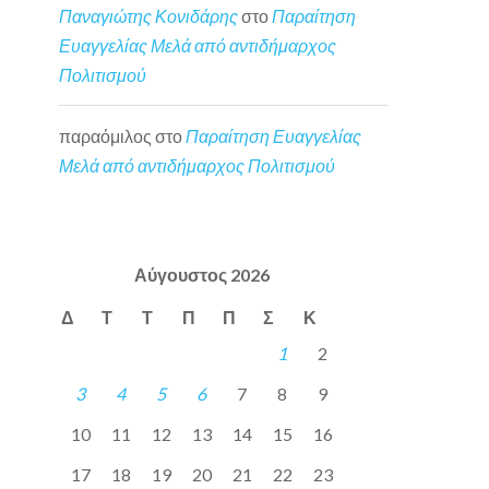
Παναγιώτης Κονιδάρης
στο
Παραίτηση
Ευαγγελίας Μελά από αντιδήμαρχος
Πολιτισμού
παραόμιλος
στο
Παραίτηση Ευαγγελίας
Μελά από αντιδήμαρχος Πολιτισμού
Αύγουστος 2026
Δ
Τ
Τ
Π
Π
Σ
Κ
1
2
3
4
5
6
7
8
9
10
11
12
13
14
15
16
17
18
19
20
21
22
23