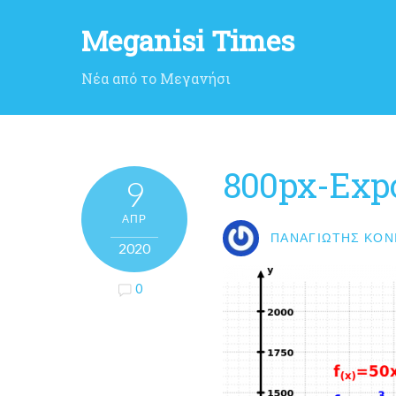
Meganisi Times
Νέα από το Μεγανήσι
800px-Expo
9
ΑΠΡ
ΠΑΝΑΓΙΏΤΗΣ ΚΟΝ
2020
0