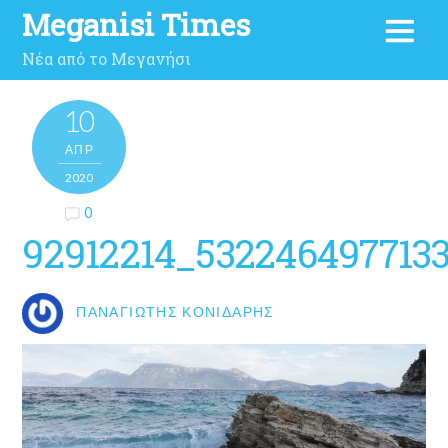
Meganisi Times
Νέα από το Μεγανήσι
10
ΑΠΡ
2020
0
92912214_532246497713
ΠΑΝΑΓΙΏΤΗΣ ΚΟΝΙΔΆΡΗΣ