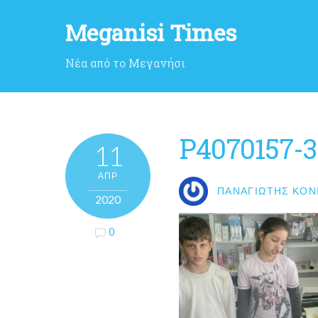
Meganisi Times
Νέα από το Μεγανήσι
P4070157-
11
ΑΠΡ
ΠΑΝΑΓΙΏΤΗΣ ΚΟΝ
2020
0